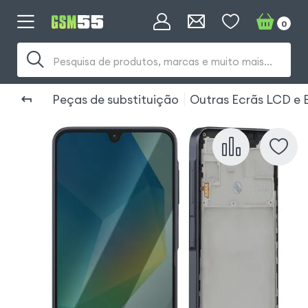
0
Pesquisa de produtos, marcas e muito mais...
Peças de substituição
Outras Ecrãs LCD e 