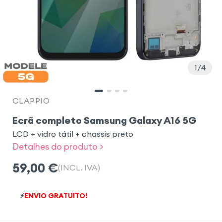
1
4
CLAPPIO
Ecrã completo Samsung Galaxy A16 5G
LCD + vidro tátil + chassis preto
Detalhes do produto >
59,00
€
(INCL. IVA)
⚡
ENVIO GRATUITO!