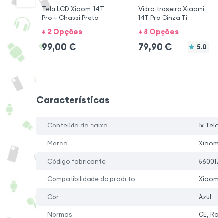
Tela LCD Xiaomi 14T
Vidro traseiro Xiaomi
Pro + Chassi Preto
14T Pro Cinza Ti
+ 2 Opções
+ 8 Opções
99,00
€
79,90
€
5.0
Características
Conteúdo da caixa
1x Tel
Marca
Xiaom
Código fabricante
56001
Compatibilidade do produto
Xiaomi
Cor
Azul
Normas
CE, R