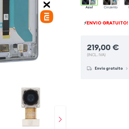
Azul
Cinzento
⚡
ENVIO GRATUITO!
219,00
€
(INCL. IVA)
Envio gratuito