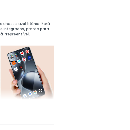
 chassis azul titânio. Ecrã
e integrados, pronto para
ã irrepreensível.
êntico
 de fabricante restaura o