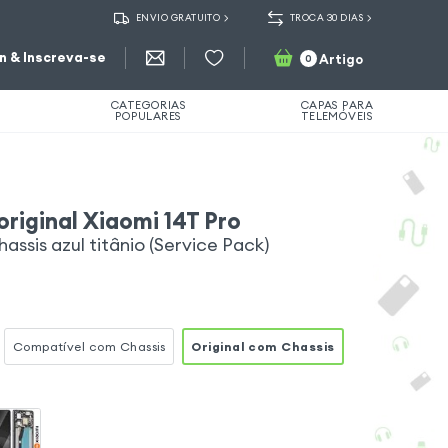
ENVIO GRATUITO
TROCA 30 DIAS
in & Inscreva-se
Artigo
0
CATEGORIAS
CAPAS PARA
POPULARES
TELEMÓVEIS
riginal Xiaomi 14T Pro
hassis azul titânio (Service Pack)
Compatível com Chassis
Original com Chassis