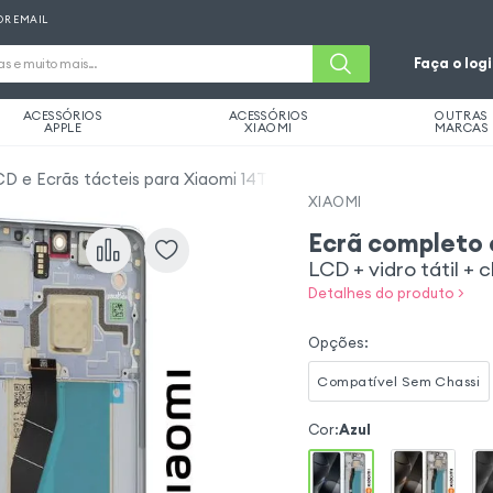
OR EMAIL
Faça o log
ACESSÓRIOS
ACESSÓRIOS
OUTRAS
APPLE
XIAOMI
MARCAS
CD e Ecrãs tácteis para Xiaomi 14T Pro
XIAOMI
Ecrã completo o
LCD + vidro tátil + c
Detalhes do produto >
Opções
:
Compatível Sem Chassi
Cor
:
Azul