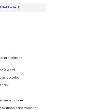
XIA-BL-X14TP
uperar todas as
rca Xiaomi
ças ao vidro
 fácil
seu smartphone
efeituoso para voltar a