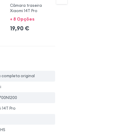
Câmara traseira
Original Xiaomi 14T
Or
Xiaomi 14T Pro
Pro LCD Preto
Pr
+ 8 Opções
+ 2 Opções + 2 cores
19,90
€
229,00
€
2
a completa original
i
700N1200
 14T Pro
oHS