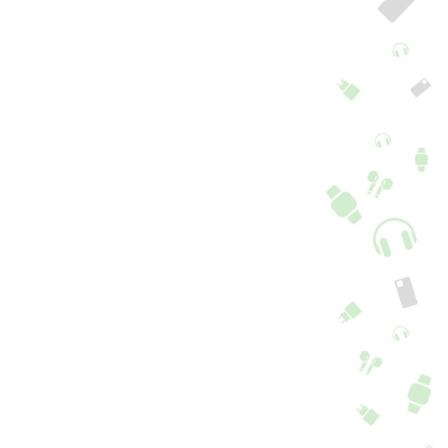
iginal Xiaomi 14T
Alto-falante interno
o LCD Cinza
Xiaomi 14T Pro
+ 2 Opções + 2 cores
+ 8 Opções
19,00
€
12,90
€