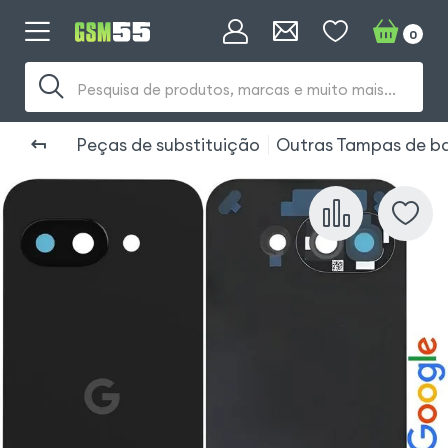
0
Pesquisa de produtos, marcas e muito mais...
Peças de substituição
Outras Tampas de ba