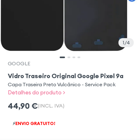
1
4
GOOGLE
Vidro Traseiro Original Google Pixel 9a
Capa Traseira Preto Vulcânico - Service Pack
Detalhes do produto >
44,90
€
(INCL. IVA)
⚡
ENVIO GRATUITO!