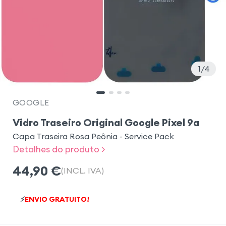
1
4
GOOGLE
Vidro Traseiro Original Google Pixel 9a
Capa Traseira Rosa Peônia - Service Pack
Detalhes do produto >
44,90
€
(INCL. IVA)
⚡
ENVIO GRATUITO!