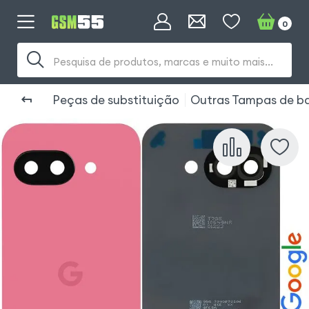
0
Pesquisa de produtos, marcas e muito mais...
Peças de substituição
Outras Tampas de ba