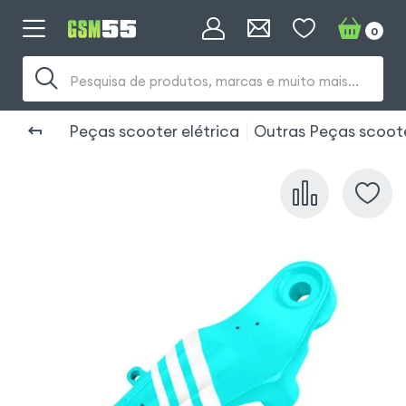
0
Pesquisa de produtos, marcas e muito mais...
Peças scooter elétrica
Outras Peças scoote