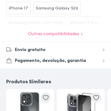
iPhone 17
Samsung Galaxy S26
Samsung Galaxy S25 Ultra
iPhone 17 Pro
Outras compatibilidades
Samsung Galaxy A26
Envio gratuito
Xiaomi Redmi Note 15 Pro 5G
Pagamento, devolução, garantia
Xiaomi Redmi Note 15
Produtos Similares
Samsung Galaxy A34 5G
Samsung Galaxy A54 5G