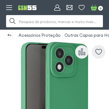
0
Pesquisa de produtos, marcas e muito mais...
Acessórios Proteção
Outras Capas para Ho