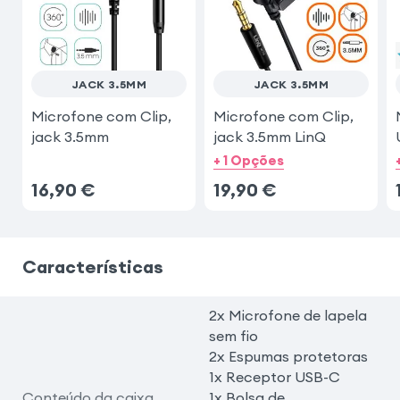
JACK 3.5MM
JACK 3.5MM
Microfone com Clip,
Microfone com Clip,
jack 3.5mm
jack 3.5mm LinQ
+ 1 Opções
16,90
€
19,90
€
Características
2x Microfone de lapela
sem fio
2x Espumas protetoras
1x Receptor USB-C
Conteúdo da caixa
1x Bolsa de