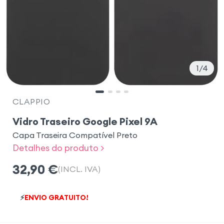
1
4
CLAPPIO
Vidro Traseiro Google Pixel 9A
Capa Traseira Compatível Preto
Detalhes do produto >
32,90
€
(INCL. IVA)
⚡
ENVIO GRATUITO!