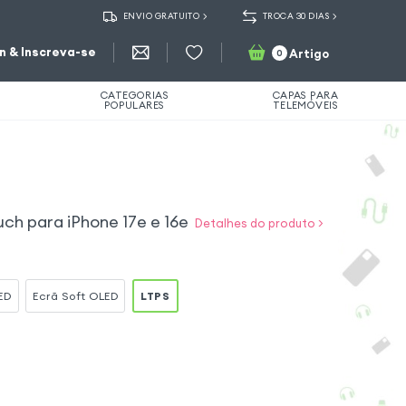
ENVIO GRATUITO
TROCA 30 DIAS
in & Inscreva-se
Artigo
0
CATEGORIAS
CAPAS PARA
POPULARES
TELEMÓVEIS
uch para iPhone 17e e 16e
Detalhes do produto >
ED
Ecrã Soft OLED
LTPS