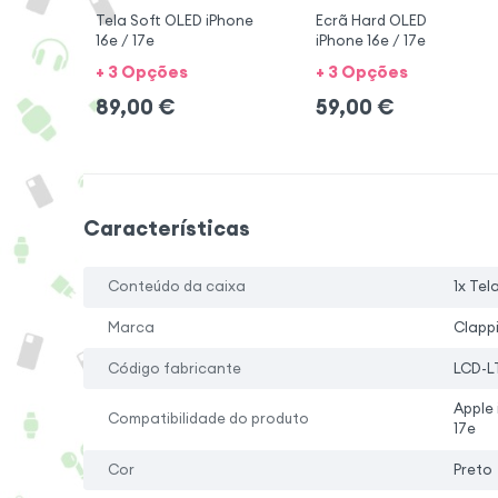
Tela Soft OLED iPhone
Ecrã Hard OLED
16e / 17e
iPhone 16e / 17e
+ 3 Opções
+ 3 Opções
89,00
€
59,00
€
Características
Conteúdo da caixa
1x Tel
Marca
Clapp
Código fabricante
LCD-L
Apple 
Compatibilidade do produto
17e
Cor
Preto