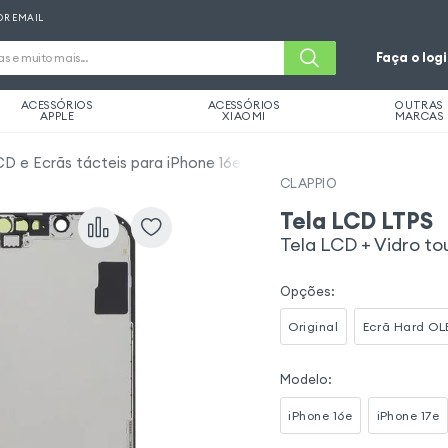
OR EMAIL
Faça o log
ACESSÓRIOS
ACESSÓRIOS
OUTRAS
APPLE
XIAOMI
MARCAS
D e Ecrãs tácteis para iPhone 16e
CLAPPIO
Tela LCD LTPS
Tela LCD + Vidro to
Opções
:
Original
Ecrã Hard OL
Modelo
:
iPhone 16e
iPhone 17e