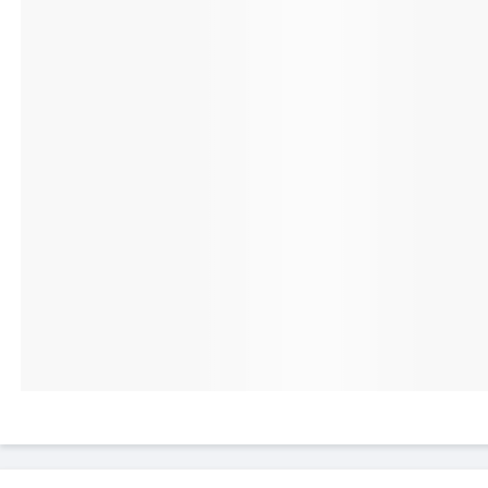
com tecnologia LTPS, garantindo uma
qualidade de imagem excecional com cores
vivas e nitidez excecional para o seu
Smartphone. Oferece uma reatividade tátil
incomparável, assegurando uma interação
fluida. Além disso, graças a esta tecnologia,
o consumo de energia é minimizado,
permitindo-lhe desfrutar de uma experiência
prolongada sem se preocupar com a
autonomia da bateria.