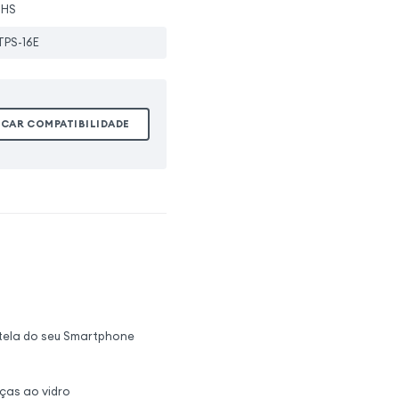
oHS
TPS-16E
ICAR COMPATIBILIDADE
 tela do seu Smartphone
ças ao vidro