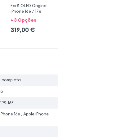
Ecrã OLED Original
iPhone 16e / 17e
+ 3 Opções
319,00
€
a completa
io
TPS-16E
iPhone 16e , Apple iPhone