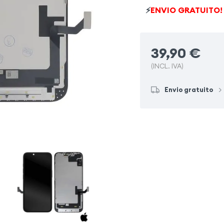
⚡
ENVIO GRATUITO!
39,90
€
(INCL. IVA)
Envio gratuito