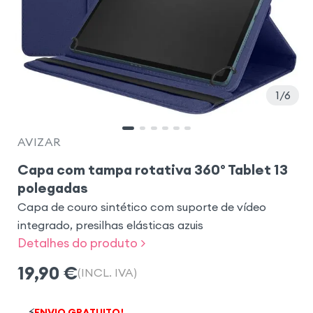
1
6
AVIZAR
Capa com tampa rotativa 360° Tablet 13
polegadas
Capa de couro sintético com suporte de vídeo
integrado, presilhas elásticas azuis
Detalhes do produto >
19,90
€
(INCL. IVA)
⚡
ENVIO GRATUITO!