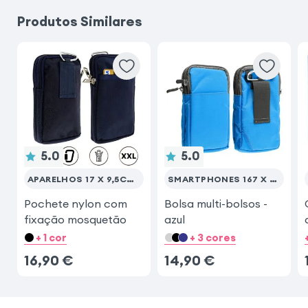
Produtos Similares
5.0
5.0
APARELHOS 17 X 9,5CM (MÁX)
SMARTPHONES 167 X 88 MM (MAX.)
Pochete nylon com
Bolsa multi-bolsos -
fixação mosquetão
azul
+ 1 cor
+ 3 cores
16,90
€
14,90
€