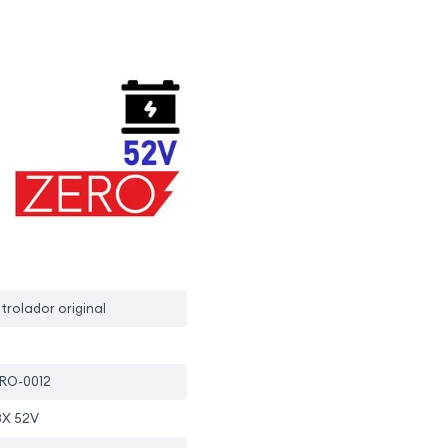
trolador original
RO-0012
8X 52V