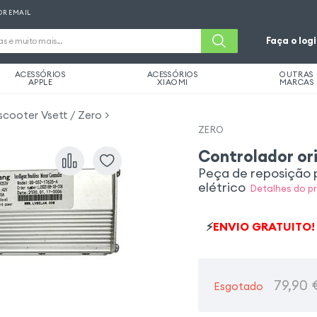
OR EMAIL
Faça o log
ACESSÓRIOS
ACESSÓRIOS
OUTRAS
APPLE
XIAOMI
MARCAS
scooter Vsett / Zero
ZERO
Controlador or
Peça de reposição p
elétrico
Detalhes do p
⚡
ENVIO GRATUITO!
79,90
Esgotado