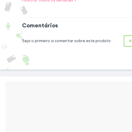
Mostrar todos os detalhes
Opte por este contr
o motor dianteiro ou
Zero 8X. Ele otimi
Comentários
distribuir eficie
veículo. Garante 
Seja o primeiro a comentar sobre este produto
E
graças à ge
funcionalidad
sobretensões e
velocidade.
Compatibilidade garantida
Este controlador original do fabricante é
especialmente projetado para qualquer
scooter Zero 8X equipada com bateria de
52V. Com os mesmos conectores do modelo