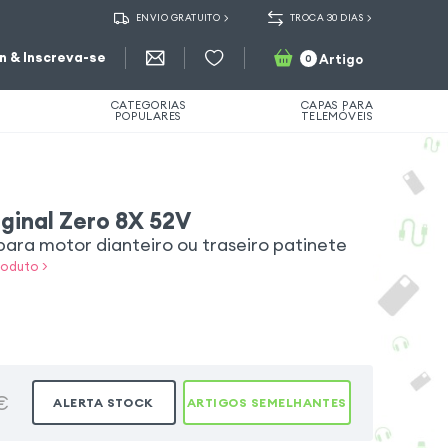
ENVIO GRATUITO
TROCA 30 DIAS
in & Inscreva-se
Artigo
0
CATEGORIAS
CAPAS PARA
POPULARES
TELEMÓVEIS
iginal Zero 8X 52V
ara motor dianteiro ou traseiro patinete
roduto >
€
ALERTA STOCK
ARTIGOS SEMELHANTES