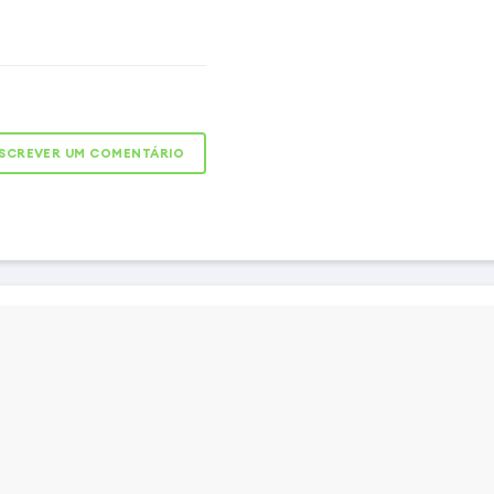
olador original para gerir
 traseiro da sua trotinete
za o desempenho global ao
ntemente a potência do
um funcionamento ideal
SCREVER UM COMENTÁRIO
stão precisa das
es, proteção contra
 regulação suave da