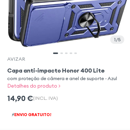
1
5
AVIZAR
Capa anti-impacto Honor 400 Lite
com proteção de câmera e anel de suporte - Azul
Detalhes do produto >
14,90
€
(INCL. IVA)
⚡
ENVIO GRATUITO!