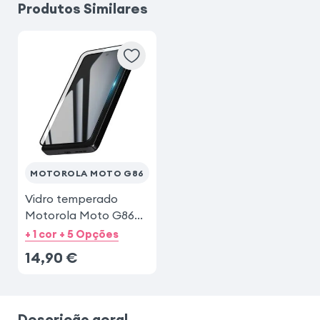
Produtos Similares
Samsung Galaxy S26
Honor Magic 8 Lite
Samsung Galaxy S23
MOTOROLA MOTO G86
Vidro temperado
Motorola Moto G86
Preto
+ 1 cor + 5 Opções
14,90
€
Descrição geral