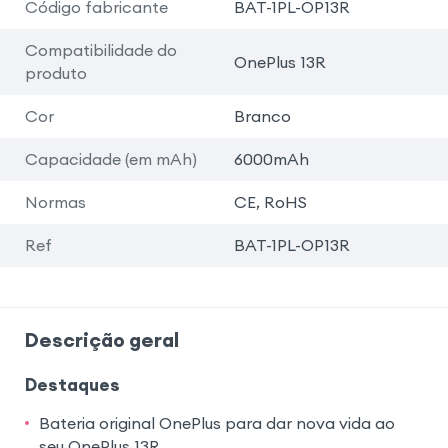
Código fabricante
BAT-1PL-OP13R
Compatibilidade do
OnePlus 13R
produto
Cor
Branco
Capacidade (em mAh)
6000mAh
Normas
CE, RoHS
Ref
BAT-1PL-OP13R
Descrição geral
Destaques
Bateria original OnePlus para dar nova vida ao
seu OnePlus 13R