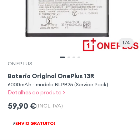
1
4
ONEPLUS
Bateria Original OnePlus 13R
6000mAh - modelo BLPB25 (Service Pack)
Detalhes do produto >
59,90
€
(INCL. IVA)
⚡
ENVIO GRATUITO!