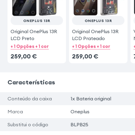
ONEPLUS 13R
ONEPLUS 13R
Original OnePlus 13R
Original OnePlus 13R
LCD Preto
LCD Prateado
+ 1 Opções + 1 cor
+ 1 Opções + 1 cor
259,00
€
259,00
€
Características
Conteúdo da caixa
1x Bateria original
Marca
Oneplus
Substitui o código
BLPB25