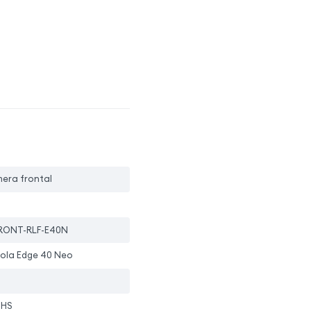
mera frontal
RONT-RLF-E40N
ola Edge 40 Neo
oHS