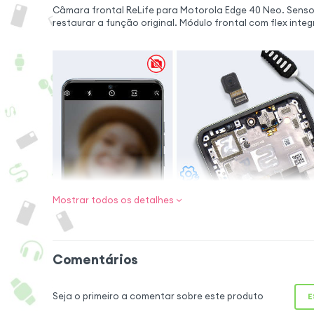
Câmara frontal ReLife para Motorola Edge 40 Neo. Sensor
restaurar a função original. Módulo frontal com flex inte
Mostrar todos os detalhes
Câmera frontal 
Esta câmera front
selfies com clarez
Comentários
especificamente p
40 Neo, oferece 
Seja o primeiro a comentar sobre este produto
E
câmera original. 