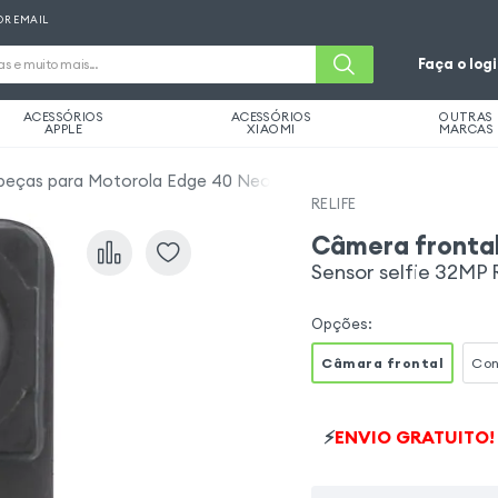
OR EMAIL
Faça o log
ACESSÓRIOS
ACESSÓRIOS
OUTRAS
APPLE
XIAOMI
MARCAS
 peças para Motorola Edge 40 Neo
RELIFE
Câmera fronta
Sensor selfie 32MP 
Opções
:
Câmara frontal
Con
⚡
ENVIO GRATUITO!