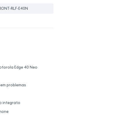
RONT-RLF-E40N
Motorola Edge 40 Neo
 sem problemas
to integrato
phone