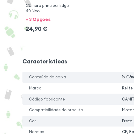
Câmera principal Edge
40 Neo
+ 3 Opções
24,90
€
Características
Conteúdo da caixa
1x Câ
Marca
Relife
Código fabricante
CAMF
Compatibilidade do produto
Motor
Cor
Preto
Normas
CE, R