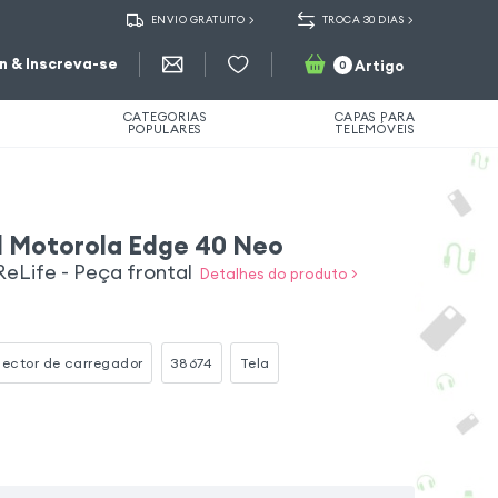
ENVIO GRATUITO
TROCA 30 DIAS
in & Inscreva-se
Artigo
0
CATEGORIAS
CAPAS PARA
POPULARES
TELEMÓVEIS
l Motorola Edge 40 Neo
ReLife - Peça frontal
Detalhes do produto >
ector de carregador
38674
Tela