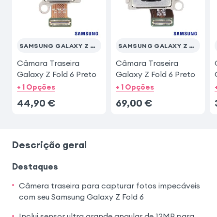
SAMSUNG GALAXY Z FOLD 6
SAMSUNG GALAXY Z FOLD 6
Câmara Traseira
Câmara Traseira
Galaxy Z Fold 6 Preto
Galaxy Z Fold 6 Preto
+ 1 Opções
+ 1 Opções
44,90
€
69,00
€
Descrição geral
Destaques
Câmera traseira para capturar fotos impecáveis
com seu Samsung Galaxy Z Fold 6
Inclui sensor ultra grande angular de 12MP para