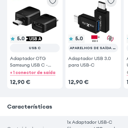
5.0
5.0
USB C
APARELHOS DE SAÍDA USB-C
Adaptador OTG
Adaptador USB 3.0
Samsung USB C -
para USB-C
preto
+ 1 conector de saída
12,90
€
12,90
€
Características
1x Adaptador USB-C