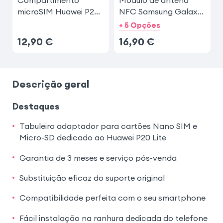
Compartimento
Modulo de antena
microSIM Huawei P20
NFC Samsung Galaxy
Lite
S10
+ 5 Opções
12,90
€
16,90
€
Descrição geral
Destaques
Tabuleiro adaptador para cartões Nano SIM e
Micro-SD dedicado ao Huawei P20 Lite
Garantia de 3 meses e serviço pós-venda
Substituição eficaz do suporte original
Compatibilidade perfeita com o seu smartphone
Fácil instalação na ranhura dedicada do telefone