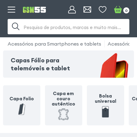
0
Pesquisa de produtos, marcas e muito mais...
Acessórios para Smartphones e tablets
Acessórios 
Capas Fólio para
telemóveis e tablet
Capa em
Bolsa
Capa Folio
couro
Ca
universal
autêntico