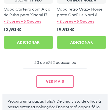
XIAOMI 17T PRO
ONEPLUS NORD 6
Capa Carteira com Alça
Capa retro Crazy Horse
de Pulso para Xiaomi 17T
preta OnePlus Nord 6
Pro - Preto Mayaxess
função carteira
+ 3 cores + 5 Opções
+ 2 cores + 5 Opções
12,90
€
19,90
€
ADICIONAR
ADICIONAR
20 de 6782 acessórios
VER MAIS
Procura uma capas fólio? Dê uma vista de olhos à
nossa extensa colecção: Encontrará capas fólio