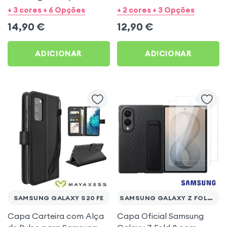
Mayaxess Preto
com Alça de Pulso
+ 3 cores + 6 Opções
+ 2 cores + 3 Opções
14,90
€
12,90
€
ADICIONAR
ADICIONAR
SAMSUNG GALAXY S20 FE
SAMSUNG GALAXY Z FOLD 8
Capa Carteira com Alça
Capa Oficial Samsung