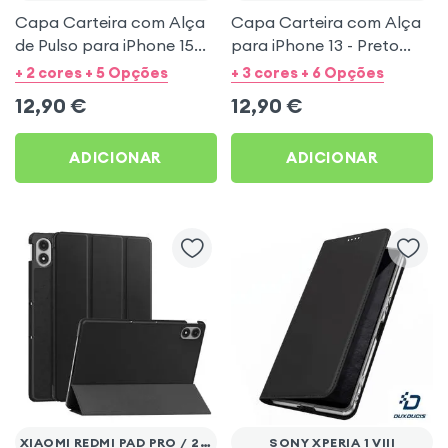
Capa Carteira com Alça
Capa Carteira com Alça
de Pulso para iPhone 15
para iPhone 13 - Preto
Pro Max - Preto
Mayaxess
+ 2 cores + 5 Opções
+ 3 cores + 6 Opções
Mayaxess
12,90
€
12,90
€
ADICIONAR
ADICIONAR
XIAOMI REDMI PAD PRO / 2 PRO
SONY XPERIA 1 VIII