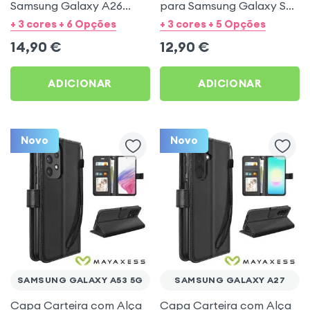
Samsung Galaxy A26
para Samsung Galaxy S23
Mayaxess Preto
- Preto Mayaxess
+ 3 cores + 6 Opções
+ 3 cores + 5 Opções
14,90
€
12,90
€
ADICIONAR
ADICIONAR
Novo
Novo
SAMSUNG GALAXY A53 5G
SAMSUNG GALAXY A27
Capa Carteira com Alça
Capa Carteira com Alça