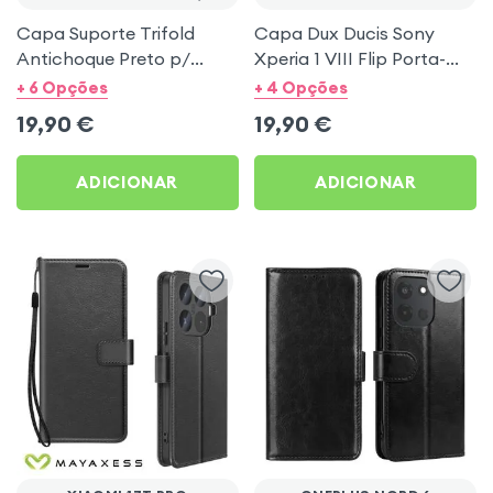
Capa Suporte Trifold
Capa Dux Ducis Sony
Antichoque Preto p/
Xperia 1 VIII Flip Porta-
Xiaomi Redmi Pad e Pad 2
Cartões Preto
+ 6 Opções
+ 4 Opções
Pro / Pad Pro
19,90
€
19,90
€
ADICIONAR
ADICIONAR