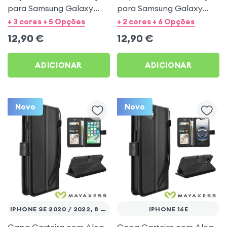
para Samsung Galaxy
para Samsung Galaxy
A53 5G - Preto Mayaxess
A27 - Preto Mayaxess
+ 3 cores + 5 Opções
+ 2 cores + 6 Opções
12,90
€
12,90
€
ADICIONAR
ADICIONAR
Novo
Novo
IPHONE SE 2020 / 2022, 8 E 7
IPHONE 16E
Capa Carteira com Alça
Capa Carteira com Alça