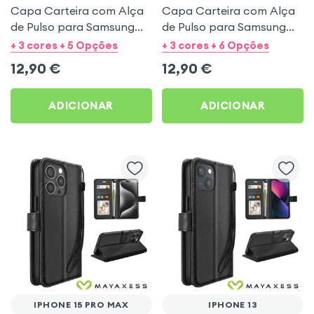
Capa Carteira com Alça
Capa Carteira com Alça
de Pulso para Samsung
de Pulso para Samsung
Galaxy S21 FE - Preto
Galaxy S21 - Preto
+ 3 cores + 5 Opções
+ 3 cores + 6 Opções
Mayaxess
Mayaxess
12,90
€
12,90
€
ADICIONAR
ADICIONAR
IPHONE 15 PRO MAX
IPHONE 13