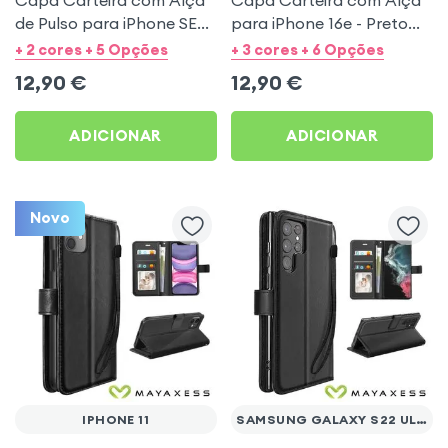
de Pulso para iPhone SE
para iPhone 16e - Preto
2020 / 2022, 8 e 7 - Preto
Mayaxess
+ 2 cores + 5 Opções
+ 3 cores + 6 Opções
Mayaxess
12,90
€
12,90
€
ADICIONAR
ADICIONAR
Novo
IPHONE 11
SAMSUNG GALAXY S22 ULTRA