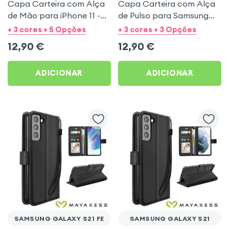
Capa Carteira com Alça
Capa Carteira com Alça
de Mão para iPhone 11 -
de Pulso para Samsung
Preto Mayaxess
Galaxy S22 Ultra - Preta
+ 3 cores + 5 Opções
+ 3 cores + 3 Opções
Mayaxess
12,90
€
12,90
€
ADICIONAR
ADICIONAR
SAMSUNG GALAXY S21 FE
SAMSUNG GALAXY S21