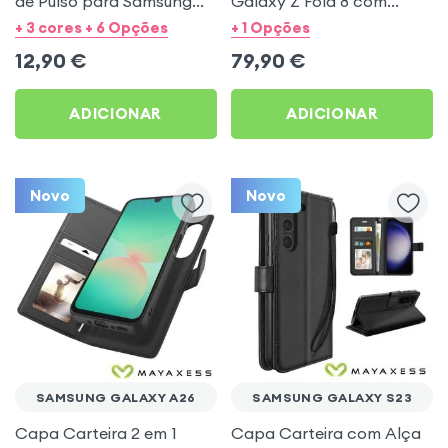
de Pulso para Samsung
Galaxy Z Fold 8 com
Galaxy S20 FE - Preto
Suporte - Carbon
+ 3 cores + 6 Opções
+ 1 Opções
Mayaxess
Standing Case Preto
12,90
€
79,90
€
ADICIONAR
ADICIONAR
Novo
Novo
SAMSUNG GALAXY A26
SAMSUNG GALAXY S23
Capa Carteira 2 em 1
Capa Carteira com Alça