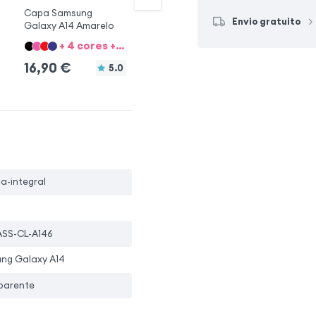
Capa Samsung
Capa Samsung
Ca
Envio gratuito
Galaxy A14 Amarelo
Galaxy A14 Rosa
+ 4 cores + 8 Opções
+ 4 cores + 8 Opções
16,90
€
16,90
€
1
5.0
a-integral
SS-CL-A146
ng Galaxy A14
parente