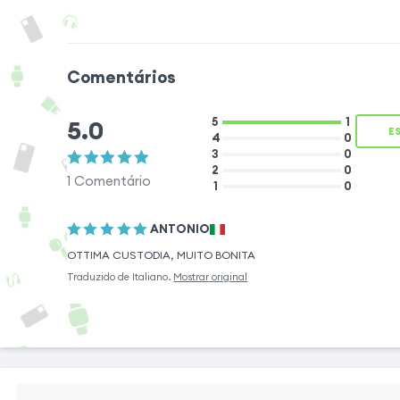
Protecção ultra-
Esta capa fornece
seu Smartphone. É 
Comentários
traseira dura, que 
do seu telemóvel e 
5.0
5
1
quedas e arranhões
E
4
0
3
0
por outro lado, co
2
0
lado do telefone e
1
Comentário
1
0
arranhões. O dese
total dá-lhe uma a
ANTONIO
fixação segura ao
OTTIMA CUSTODIA, MUITO BONITA
Traduzido de
Italiano
.
Mostrar original
Design Transparente e construção à
medida
Esta capa Transparente de 360° proporciona
uma protecção minimalista, mantendo ao