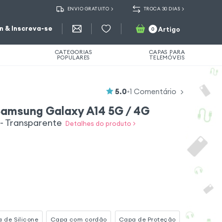
ENVIO GRATUITO
TROCA 30 DIAS
in & Inscreva-se
Artigo
0
CATEGORIAS
CAPAS PARA
POPULARES
TELEMÓVEIS
5.0
•
1
Comentário
Samsung Galaxy A14 5G / 4G
 - Transparente
Detalhes do produto >
 de Silicone
Capa com cordão
Capa de Proteção