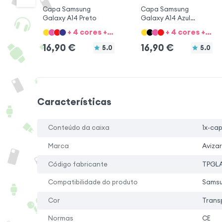
Capa Samsung
Capa Samsung
Galaxy A14 Preto
Galaxy A14 Azul
escuro
+ 4 cores + 8 Opções
+ 4 cores + 8 Opções
16,90
€
16,90
€
5.0
5.0
Características
Conteúdo da caixa
1x-cap
Marca
Avizar
Código fabricante
TPGLA
Compatibilidade do produto
Samsu
Cor
Trans
Normas
CE