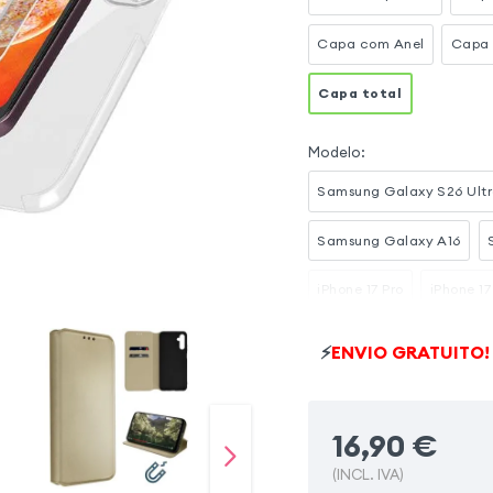
Capa com Anel
Capa 
Capa total
Modelo
:
Samsung Galaxy S26 Ult
Samsung Galaxy A16
iPhone 17 Pro
iPhone 17
Samsung Galaxy S24 Ult
⚡
ENVIO GRATUITO!
Samsung Galaxy A34 5G
16,90
€
(INCL. IVA)