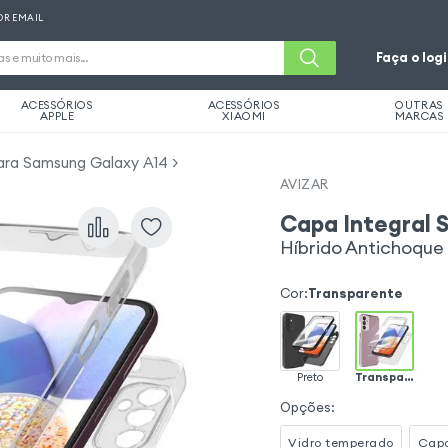
OR EMAIL
Faça o log
ACESSÓRIOS
ACESSÓRIOS
OUTRAS
APPLE
XIAOMI
MARCAS
ara Samsung Galaxy A14
AVIZAR
Capa Integral 
Híbrido Antichoque
Cor
:
Transparente
Preto
Transparente
Opções
:
Vidro temperado
Capa