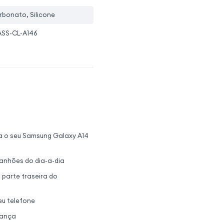
rbonato, Silicone
SS-CL-A146
a o seu Samsung Galaxy A14
ranhões do dia-a-dia
 parte traseira do
eu telefone
rança