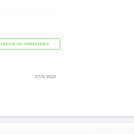
fina e completa
 protecção total para o
constituída por uma parte
cobre as costas e os lados
o protege contra choques,
. A parte frontal macia,
SCREVER UM COMENTÁRIO
bre todo o ecrã e todo o
 protege-o de arranhões e
nho fino desta protecção
derência melhorada e uma
27/11/2023
 manuseamento.