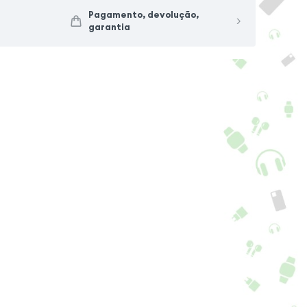
pa Samsung A14
Capa Samsung A14
Pagamento, devolução,
garantia
+ 4 cores + 8 Opções
+ 4 cores + 8 Opções
6,90
€
16,90
€
5.0
5.0