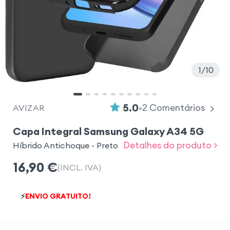
1
10
•
5.0
2
Comentários
AVIZAR
Capa Integral Samsung Galaxy A34 5G
Detalhes do produto >
Híbrido Antichoque - Preto
16,90
€
(INCL. IVA)
⚡
ENVIO GRATUITO!