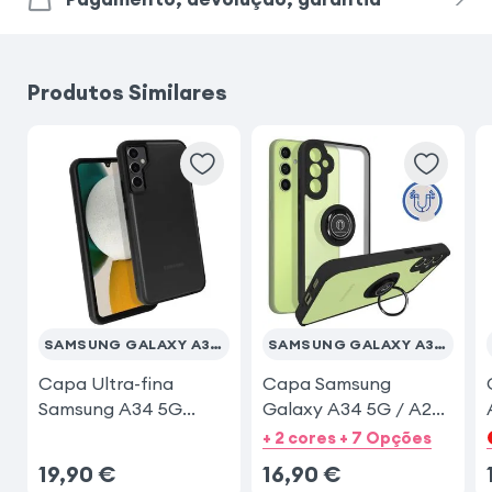
Samsung Galaxy A55
iPhone 11
Produtos Similares
Samsung Galaxy A15
Samsung Galaxy A14
iPhone 13
Samsung Galaxy A53 5G
Samsung Galaxy A27
iPhone SE 2022
SAMSUNG GALAXY A34 5G
SAMSUNG GALAXY A34 5G
Capa Ultra-fina
Capa Samsung
Samsung A34 5G
Galaxy A34 5G / A2
Mate
com Anel
+ 2 cores + 7 Opções
19,90
€
16,90
€