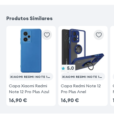
Samsung Galaxy A56
Produtos Similares
Samsung Galaxy S25
Samsung Galaxy S20 FE
Samsung Galaxy A17
Samsung Galaxy S23 Ultra
5.0
XIAOMI REDMI NOTE 12 PRO PLUS
XIAOMI REDMI NOTE 12 PRO PLUS
Capa Xiaomi Redmi
Capa Redmi Note 12
Note 12 Pro Plus Azul
Pro Plus Anel
16,90
€
16,90
€