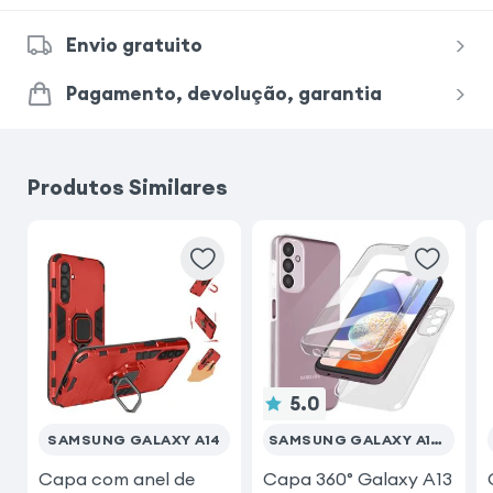
Envio gratuito
Samsung Galaxy A56
Pagamento, devolução, garantia
Samsung Galaxy A36
iPhone SE 2022
Produtos Similares
iPhone 11
Samsung Galaxy A25 5G
iPhone 16
iPhone 17
iPhone 17 Pro Max
5.0
SAMSUNG GALAXY A14
SAMSUNG GALAXY A14 5G & 4G
Capa com anel de
Capa 360° Galaxy A13