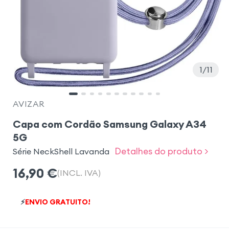
1
11
AVIZAR
Capa com Cordão Samsung Galaxy A34
5G
Detalhes do produto >
Série NeckShell Lavanda
16,90
€
(INCL. IVA)
⚡
ENVIO GRATUITO!