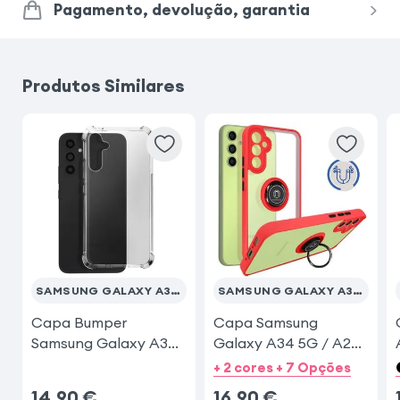
Pagamento, devolução, garantia
Samsung Galaxy A36
iPhone SE 2022
Produtos Similares
iPhone 11
Samsung Galaxy A25 5G
iPhone 16
iPhone 17
iPhone 17 Pro Max
SAMSUNG GALAXY A34 5G
SAMSUNG GALAXY A34 5G
Capa Bumper
Capa Samsung
Samsung Galaxy A34
Galaxy A34 5G / A2
5G
com Anel
+ 2 cores + 7 Opções
14,90
€
16,90
€