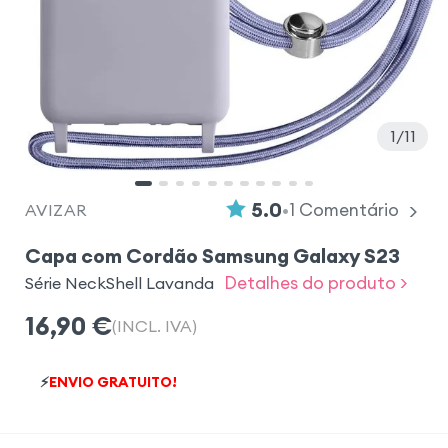
1
11
•
5.0
1
Comentário
AVIZAR
Capa com Cordão Samsung Galaxy S23
Detalhes do produto >
Série NeckShell Lavanda
16,90
€
(INCL. IVA)
⚡
ENVIO GRATUITO!