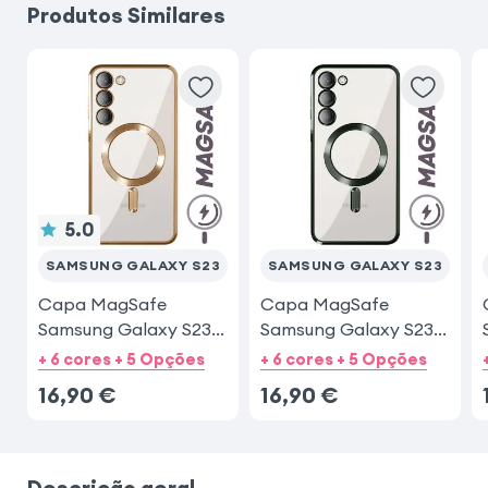
Produtos Similares
iPhone 11
Samsung Galaxy A25 5G
iPhone 16
iPhone 17
iPhone 17 Pro Max
5.0
SAMSUNG GALAXY S23
SAMSUNG GALAXY S23
Capa MagSafe
Capa MagSafe
Samsung Galaxy S23
Samsung Galaxy S23
Dourado
Verde
+ 6 cores + 5 Opções
+ 6 cores + 5 Opções
16,90
€
16,90
€
Descrição geral