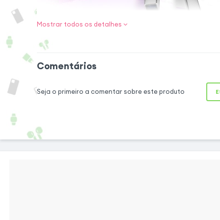
Mostrar todos os detalhes
Mantenha o seu
sempre ao seu a
Comentários
Esta capa de cord
lhe levar consigo 
Seja o primeiro a comentar sobre este produto
E
sem ter de o mante
lo ao pescoço como
o seu smartphone
alcance. O ca
comprimento óptimo
através do sistem
Feito de nylon t
resistirá ao test
uma utilização
confortável usar à