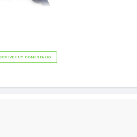
 smartphone seguro e
lcance
ão Azul-marinho permite-
o seu Samsung S23 Ultra,
SCREVER UM COMENTÁRIO
r sempre na mão. Ao usá-
 colar ou alça de ombro,
 estará sempre ao seu
bo prático tem um
 de 80cm, que é ajustável
a de aperto integrado.
rançado de qualidade,
e do tempo para garantir
 duradoura. Também é
 volta do pescoço durante