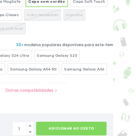
a MagSafe
Capa com cordão
Capa Soft Touch
pa Classic
Vidro temperado
Diamond
pa com Anel
30
+
modelos populares disponíveis para este item
laxy S24 Ultra
Samsung Galaxy S23
ra
Samsung Galaxy A54 5G
Samsung Galaxy A56
Samsung Galaxy A36
iPhone 17e
Outras compatibilidades
iPhone 15 Pro
Samsung Galaxy A17
Samsung Galaxy S24
iPhone 15
ADICIONAR AO CESTO