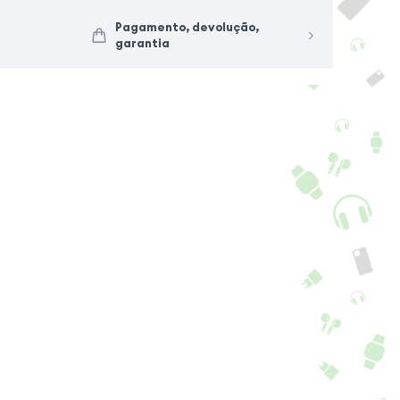
pa rígida Samsung
Capa Samsung
Pagamento, devolução,
3 Ultra, preto
Galaxy S23 Ultra com
garantia
Anel
+ 3 cores + 9 Opções
+ 1 cor + 9 Opções
6,90
€
16,90
€