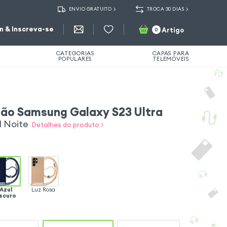
ENVIO GRATUITO
TROCA 30 DIAS
in & Inscreva-se
Artigo
0
CATEGORIAS
CAPAS PARA
POPULARES
TELEMÓVEIS
ão Samsung Galaxy S23 Ultra
l Noite
Detalhes do produto >
Azul
Luz Rosa
scuro