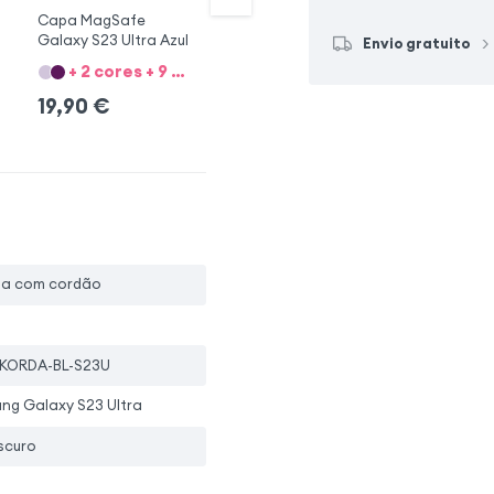
Capa MagSafe
Capa Integral Galaxy
Ca
Galaxy S23 Ultra Azul
S23 Ultra 360°
S2
Envio gratuito
+ 2 cores + 9 Opções
+ 2 cores
19,90
€
16,90
€
1
pa com cordão
KORDA-BL-S23U
ng Galaxy S23 Ultra
scuro