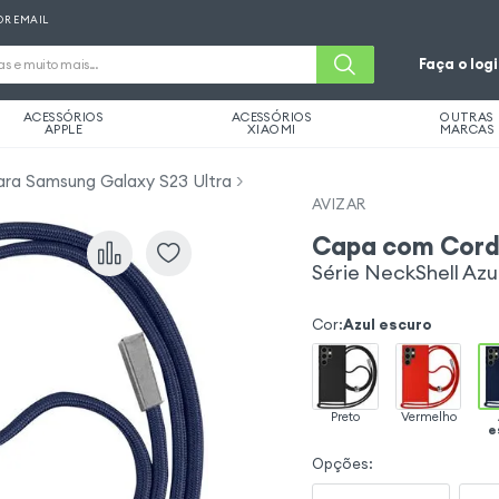
OR EMAIL
Faça o log
ACESSÓRIOS
ACESSÓRIOS
OUTRAS
APPLE
XIAOMI
MARCAS
ra Samsung Galaxy S23 Ultra
AVIZAR
Capa com Cord
Série NeckShell Azu
Cor
:
Azul escuro
Preto
Vermelho
e
Opções
: