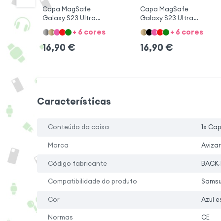
Capa MagSafe
Capa MagSafe
Galaxy S23 Ultra
Galaxy S23 Ultra
Preto
Prateado
+ 6 cores
+ 6 cores
16,90
€
16,90
€
Características
Conteúdo da caixa
1x Ca
Marca
Avizar
Código fabricante
BACK-
Compatibilidade do produto
Samsu
Cor
Azul e
Normas
CE