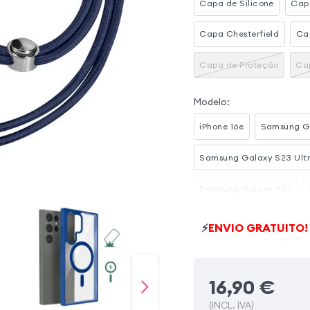
Capa de Silicone
Cap
Capa Chesterfield
Ca
Capa de Proteção
Ca
Modelo
:
iPhone 16e
Samsung Ga
Samsung Galaxy S23 Ult
Samsung Galaxy A26
Samsung Galaxy S21 FE
⚡
ENVIO GRATUITO!
Samsung Galaxy S25
16,90
€
(INCL. IVA)