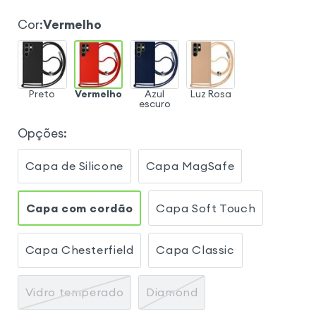
Cor
:
Vermelho
Preto
Vermelho
Azul
Luz Rosa
escuro
Opções
:
Capa de Silicone
Capa MagSafe
Capa com cordão
Capa Soft Touch
Capa Chesterfield
Capa Classic
Vidro temperado
Diamond