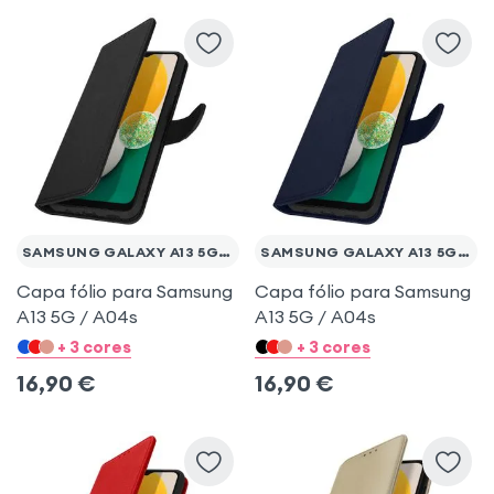
Samsung Galaxy A13
iPhone 14 Plus
Oppo A73 5G
Samsung Galaxy J3 2017
Samsung Galaxy M13
Samsung Galaxy M23
SAMSUNG GALAXY A13 5G / A04S
SAMSUNG GALAXY A13 5G / A04S
Samsung Galaxy A04s
Capa fólio para Samsung
Capa fólio para Samsung
A13 5G / A04s
A13 5G / A04s
Samsung Galaxy A13 5G
+ 3 cores
+ 3 cores
16,90
€
16,90
€