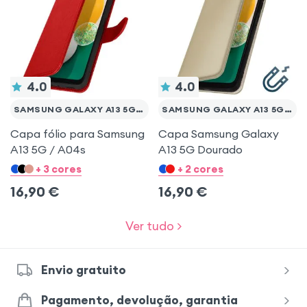
4.0
4.0
SAMSUNG GALAXY A13 5G / A04S
SAMSUNG GALAXY A13 5G / A04S
Capa fólio para Samsung
Capa Samsung Galaxy
A13 5G / A04s
A13 5G Dourado
+ 3 cores
+ 2 cores
16,90
€
16,90
€
Ver tudo >
Envio gratuito
Pagamento, devolução, garantia