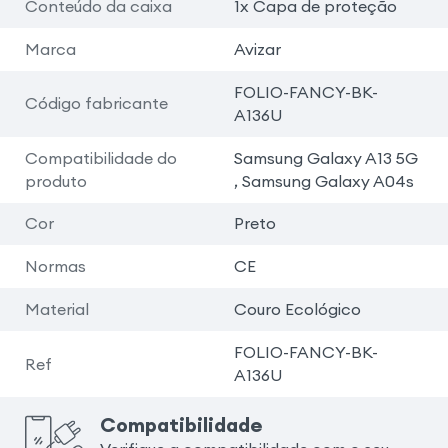
Conteúdo da caixa
1x Capa de proteção
Marca
Avizar
FOLIO-FANCY-BK-
Código fabricante
A136U
Compatibilidade do
Samsung Galaxy A13 5G
produto
, Samsung Galaxy A04s
Cor
Preto
Normas
CE
Material
Couro Ecológico
FOLIO-FANCY-BK-
Ref
A136U
Compatibilidade