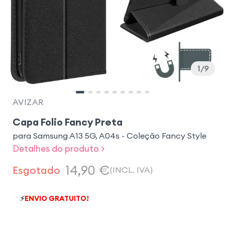
1
9
AVIZAR
Capa Folio Fancy Preta
para Samsung A13 5G, A04s - Coleção Fancy Style
Detalhes do produto >
14,90
€
Esgotado
(INCL. IVA)
⚡
ENVIO GRATUITO!