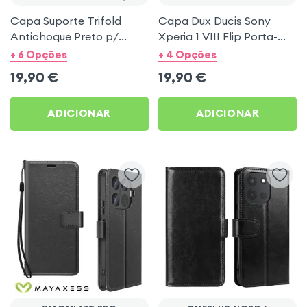
Capa Suporte Trifold
Capa Dux Ducis Sony
Antichoque Preto p/
Xperia 1 VIII Flip Porta-
Xiaomi Redmi Pad e Pad 2
Cartões Preto
+ 6 Opções
+ 4 Opções
Pro / Pad Pro
19,90
€
19,90
€
ADICIONAR
ADICIONAR