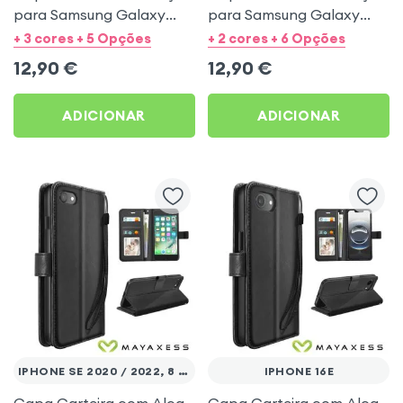
para Samsung Galaxy
para Samsung Galaxy
A53 5G - Preto Mayaxess
A27 - Preto Mayaxess
+ 3 cores + 5 Opções
+ 2 cores + 6 Opções
12,90
€
12,90
€
ADICIONAR
ADICIONAR
IPHONE SE 2020 / 2022, 8 E 7
IPHONE 16E
Capa Carteira com Alça
Capa Carteira com Alça