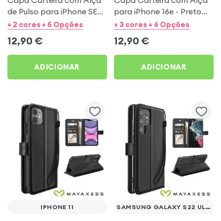
de Pulso para iPhone SE
para iPhone 16e - Preto
2020 / 2022, 8 e 7 - Preto
Mayaxess
+ 2 cores + 5 Opções
+ 3 cores + 6 Opções
Mayaxess
12,90
€
12,90
€
ADICIONAR
ADICIONAR
IPHONE 11
SAMSUNG GALAXY S22 ULTRA