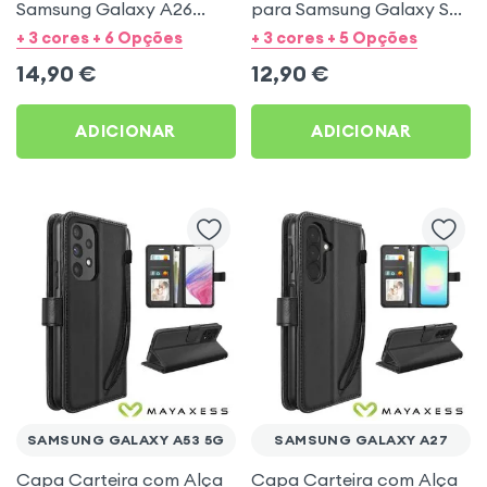
Samsung Galaxy A26
para Samsung Galaxy S23
Mayaxess Preto
- Preto Mayaxess
+ 3 cores + 6 Opções
+ 3 cores + 5 Opções
14,90
€
12,90
€
ADICIONAR
ADICIONAR
SAMSUNG GALAXY A53 5G
SAMSUNG GALAXY A27
Capa Carteira com Alça
Capa Carteira com Alça