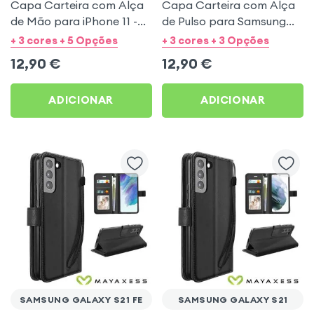
Capa Carteira com Alça
Capa Carteira com Alça
de Mão para iPhone 11 -
de Pulso para Samsung
Preto Mayaxess
Galaxy S22 Ultra - Preta
+ 3 cores + 5 Opções
+ 3 cores + 3 Opções
Mayaxess
12,90
€
12,90
€
ADICIONAR
ADICIONAR
SAMSUNG GALAXY S21 FE
SAMSUNG GALAXY S21