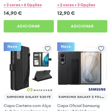
Mayaxess Preto
com Alça de Pulso
+ 3 cores + 6 Opções
+ 2 cores + 3 Opções
14,90
€
12,90
€
ADICIONAR
ADICIONAR
Novo
Novo
SAMSUNG GALAXY S20 FE
SAMSUNG GALAXY Z FOLD 8
Capa Carteira com Alça
Capa Oficial Samsung