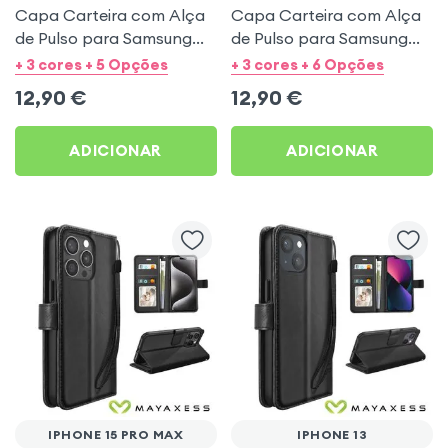
Capa Carteira com Alça
Capa Carteira com Alça
de Pulso para Samsung
de Pulso para Samsung
Galaxy S21 FE - Preto
Galaxy S21 - Preto
+ 3 cores + 5 Opções
+ 3 cores + 6 Opções
Mayaxess
Mayaxess
12,90
€
12,90
€
ADICIONAR
ADICIONAR
IPHONE 15 PRO MAX
IPHONE 13