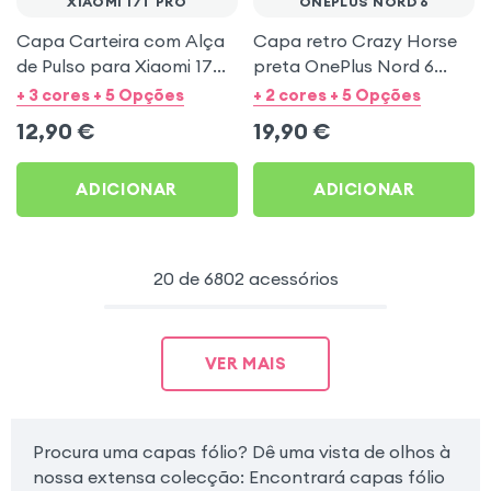
XIAOMI 17T PRO
ONEPLUS NORD 6
Capa Carteira com Alça
Capa retro Crazy Horse
de Pulso para Xiaomi 17T
preta OnePlus Nord 6
Pro - Preto Mayaxess
função carteira
+ 3 cores + 5 Opções
+ 2 cores + 5 Opções
12,90
€
19,90
€
ADICIONAR
ADICIONAR
20 de 6802 acessórios
VER MAIS
Procura uma capas fólio? Dê uma vista de olhos à
nossa extensa colecção: Encontrará capas fólio