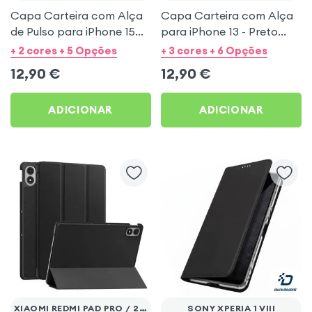
Capa Carteira com Alça
Capa Carteira com Alça
de Pulso para iPhone 15
para iPhone 13 - Preto
Pro Max - Preto
Mayaxess
+ 2 cores + 5 Opções
+ 3 cores + 6 Opções
Mayaxess
12,90
€
12,90
€
ADICIONAR
ADICIONAR
XIAOMI REDMI PAD PRO / 2 PRO
SONY XPERIA 1 VIII