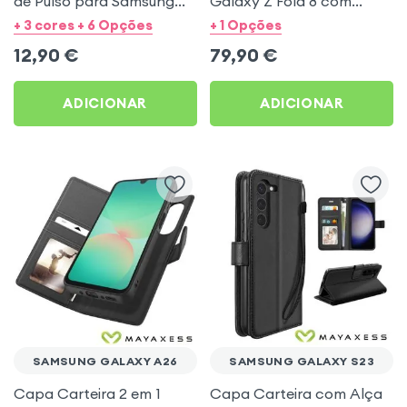
de Pulso para Samsung
Galaxy Z Fold 8 com
Galaxy S20 FE - Preto
Suporte - Carbon
+ 3 cores + 6 Opções
+ 1 Opções
Mayaxess
Standing Case Preto
12,90
€
79,90
€
ADICIONAR
ADICIONAR
SAMSUNG GALAXY A26
SAMSUNG GALAXY S23
Capa Carteira 2 em 1
Capa Carteira com Alça