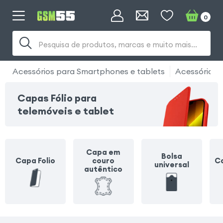
0
Pesquisa de produtos, marcas e muito mais...
Acessórios para Smartphones e tablets
Acessórios 
Capas Fólio para
telemóveis e tablet
Capa em
Bolsa
Capa Folio
couro
Ca
universal
autêntico