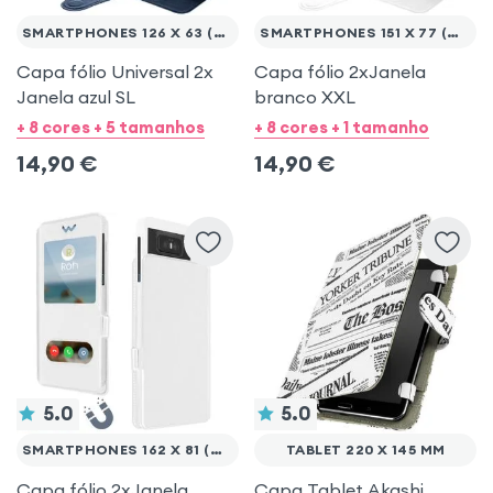
SMARTPHONES 126 X 63 (MAX.)
SMARTPHONES 151 X 77 (MAX.)
Capa fólio Universal 2x
Capa fólio 2xJanela
Janela azul SL
branco XXL
+ 8 cores + 5 tamanhos
+ 8 cores + 1 tamanho
14,90
€
14,90
€
5.0
5.0
SMARTPHONES 162 X 81 (MAX.)
TABLET 220 X 145 MM
Capa fólio 2xJanela
Capa Tablet Akashi