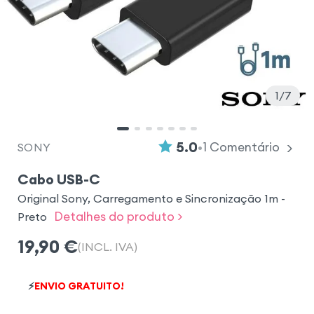
1
7
•
5.0
1
Comentário
SONY
Cabo USB-C
Original Sony, Carregamento e Sincronização 1m -
Detalhes do produto >
Preto
19,90
€
(INCL. IVA)
⚡
ENVIO GRATUITO!