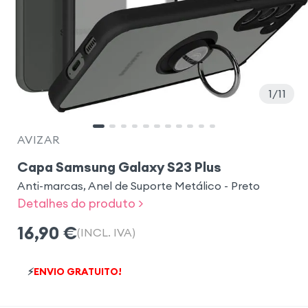
1
11
AVIZAR
Capa Samsung Galaxy S23 Plus
Anti-marcas, Anel de Suporte Metálico - Preto
Detalhes do produto >
16,90
€
(INCL. IVA)
⚡
ENVIO GRATUITO!