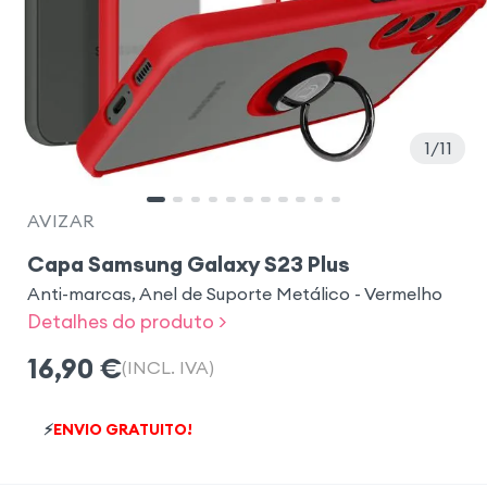
1
11
AVIZAR
Capa Samsung Galaxy S23 Plus
Anti-marcas, Anel de Suporte Metálico - Vermelho
Detalhes do produto >
16,90
€
(INCL. IVA)
⚡
ENVIO GRATUITO!