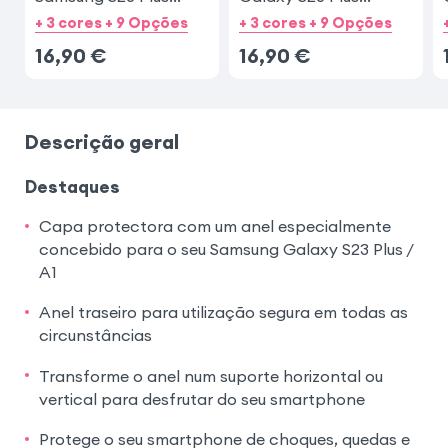
Preta
Dourado
+ 3 cores + 9 Opções
+ 3 cores + 9 Opções
16,90
€
16,90
€
Descrição geral
Destaques
Capa protectora com um anel especialmente
concebido para o seu Samsung Galaxy S23 Plus /
A1
Anel traseiro para utilização segura em todas as
circunstâncias
Transforme o anel num suporte horizontal ou
vertical para desfrutar do seu smartphone
Protege o seu smartphone de choques, quedas e