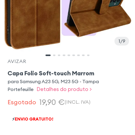
1
9
AVIZAR
Capa Folio Soft-touch Marrom
para Samsung A23 5G, M23 5G - Tampa
Detalhes do produto >
Portefeuille
19,90
€
Esgotado
(INCL. IVA)
⚡
ENVIO GRATUITO!