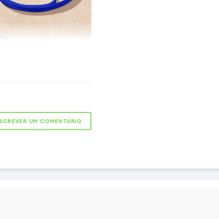
deal para transportar
 de desporto, um viajante
ue gosta de sair e de se
SCREVER UM COMENTÁRIO
pa de silicone da série
ssório perfeito para o
e desfrutar das suas
e lazer com toda a
endo que o seu Smartphone
ce. Graças ao seu cordão
ado, permite-lhe manter o
olta do pescoço. Já não