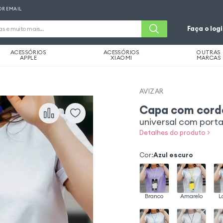
OR EMAIL
Faça o log
ACESSÓRIOS
ACESSÓRIOS
OUTRAS
APPLE
XIAOMI
MARCAS
AVIZAR
Capa com cord
universal com port
Detalhes do produto >
Cor
:
Azul escuro
Branco
Amarelo
L