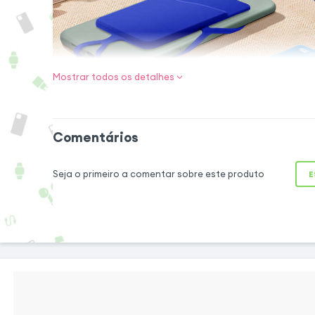
Mostrar todos os detalhes
A companheira i
o seu telemóvel
Comentários
Quer seja um adepto
ou apenas alguém q
Seja o primeiro a comentar sobre este produto
E
divertir, esta ca
NeckPouch é o ace
acompanhar. Pod
actividades d
tranquilidade, sab
está ao seu alcan
de silicone integr
seu telemóvel à v