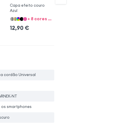
Capa efeito couro
Capa Anti-choques
Ca
Azul
efeito couro Azul
uni
+ 8 cores + 1 compatibilidade de categoria
+ 8 cores + 1 compatibilidade de categoria
12,90
€
12,90
€
1
pa cordão Universal
KARNEK-NT
 os smartphones
scuro