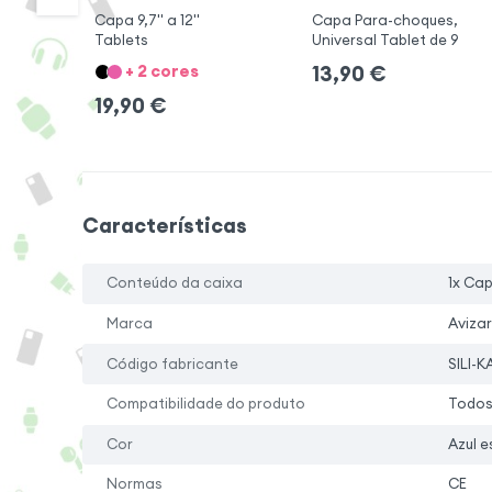
Capa 9,7'' a 12''
Capa Para-choques,
Tablets
Universal Tablet de 9
+ 2 cores
13,90
€
19,90
€
Características
Conteúdo da caixa
1x Ca
Marca
Avizar
Código fabricante
SILI-
Compatibilidade do produto
Todos
Cor
Azul e
Normas
CE