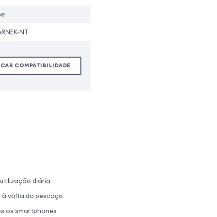
ne
KARNEK-NT
ICAR COMPATIBILIDADE
tilização diária
e à volta do pescoço
dos os smartphones