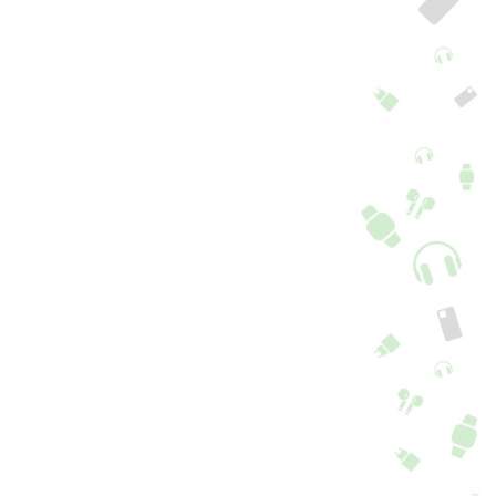
pa anti-choques
Capa Anti-choques
versal - Azul
Universal - Azul
+ 2 cores + 1 compatibilidade de categoria
+ 2 cores + 1 compatibilidade de categoria
4,90
€
14,90
€