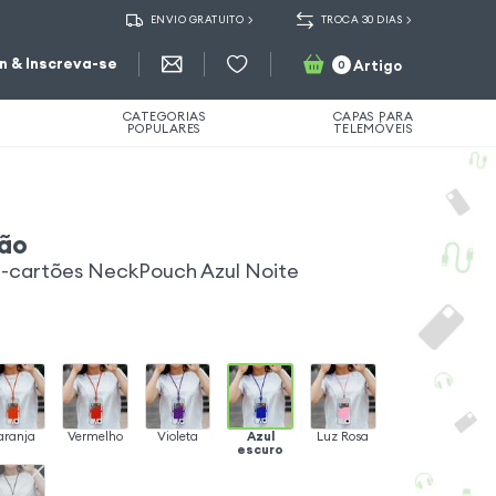
ENVIO GRATUITO
TROCA 30 DIAS
in & Inscreva-se
Artigo
0
CATEGORIAS
CAPAS PARA
POPULARES
TELEMÓVEIS
ão
a-cartões NeckPouch Azul Noite
aranja
Vermelho
Violeta
Azul
Luz Rosa
escuro