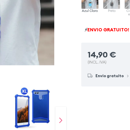
Azul Claro
Preto
Ci
e
⚡
ENVIO GRATUITO!
14,90
€
(INCL. IVA)
Envio gratuito