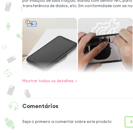
por indução de substituição. Banda com sensor NFC par
transferência de dados, etc. Em conformidade com as no
Mostrar todos os detalhes
Redescubra 
carregamento se
Volte a experimen
Comentários
fios no seu Smartp
de carregamento p
Seja o primeiro a comentar sobre este produto
E
esta nova e total