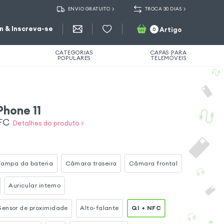
ENVIO GRATUITO
TROCA 30 DIAS
in & Inscreva-se
Artigo
0
CATEGORIAS
CAPAS PARA
POPULARES
TELEMÓVEIS
Phone 11
NFC
Detalhes do produto >
Tampa da bateria
Câmara traseira
Câmara frontal
Auricular interno
 Sensor de proximidade
Alto-falante
QI + NFC