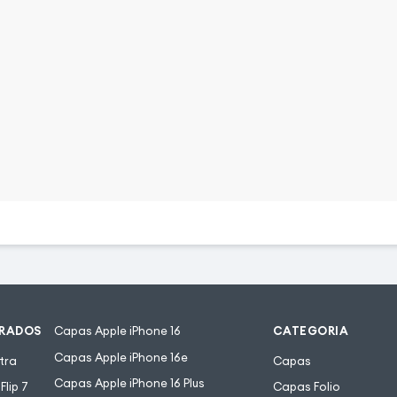
URADOS
Capas Apple iPhone 16
CATEGORIA
Capas Apple iPhone 16e
tra
Capas
Capas Apple iPhone 16 Plus
lip 7
Capas Folio