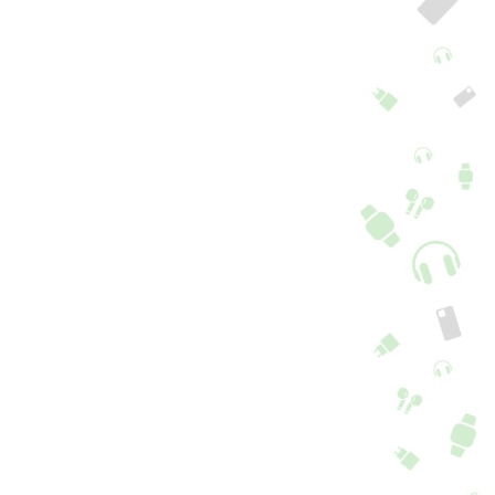
nda Wifi /
Estrutura iPhone 11
uetooth iPhone 11
Preto
16 Opções
+ 16 Opções + 5 cores
,90
€
39,90
€