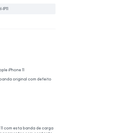
-IP11
ple iPhone 11
 banda original com defeito
 11 com esta banda de carga