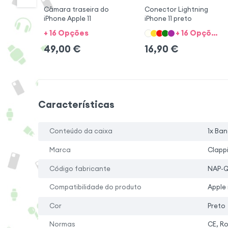
Câmara traseira do
Conector Lightning
iPhone Apple 11
iPhone 11 preto
+ 16 Opções
+ 16 Opções + 5 cores
49,00
€
16,90
€
Características
Conteúdo da caixa
1x Ba
Marca
Clapp
Código fabricante
NAP-QI
Compatibilidade do produto
Apple 
Cor
Preto
Normas
CE, R