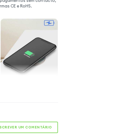
a pagamentos sem contacto,
rmas CE e RoHS.
a comodidade do
m fios
tar o carregamento sem
hone substituindo a banda
or indução avariada por
SCREVER UM COMENTÁRIO
mente compatível. Para