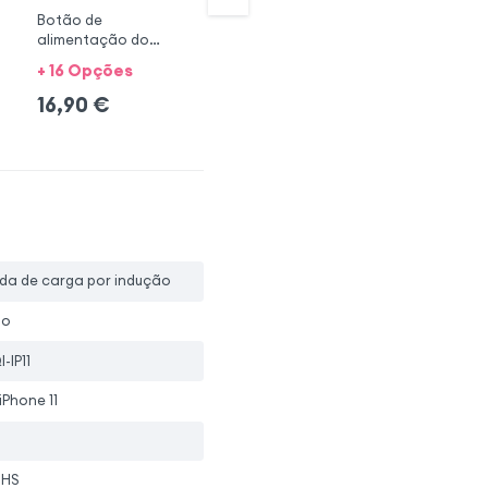
Botão de
Botão de volume do
Ba
alimentação do
iPhone 11
Bl
iPhone 11
+ 16 Opções
+ 16 Opções
+ 
16,90
€
14,90
€
17
nda de carga por indução
io
-IP11
iPhone 11
oHS