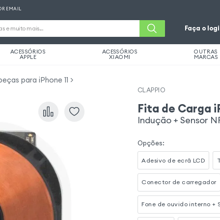
OR EMAIL
Faça o log
ACESSÓRIOS
ACESSÓRIOS
OUTRAS
APPLE
XIAOMI
MARCAS
eças para iPhone 11
CLAPPIO
Fita de Carga i
Indução + Sensor 
Opções
:
Adesivo de ecrã LCD
Conector de carregador
Fone de ouvido interno +