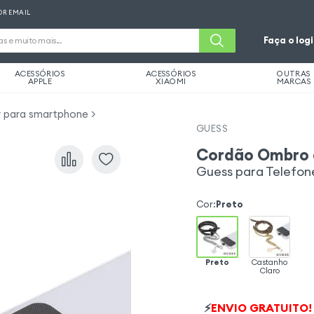
OR EMAIL
Faça o log
ACESSÓRIOS
ACESSÓRIOS
OUTRAS
APPLE
XIAOMI
MARCAS
r para smartphone
GUESS
Cordão Ombro 
Guess para Telefone
Cor
:
Preto
Preto
Castanho
Claro
⚡
ENVIO GRATUITO!