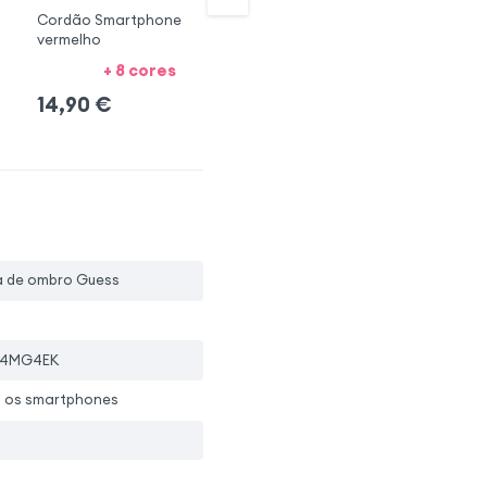
Cordão Smartphone
Cordão Smartphone
Co
vermelho
violeta
co
+ 8 cores
+ 8 cores
1
14,90
€
14,90
€
ça de ombro Guess
4MG4EK
 os smartphones