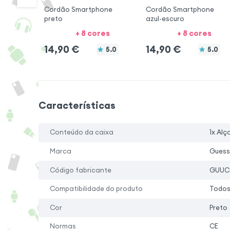
Cordão Smartphone
Cordão Smartphone
preto
azul-escuro
+ 8 cores
+ 8 cores
14,90
€
14,90
€
5.0
5.0
Características
Conteúdo da caixa
1x Al
Marca
Guess
Código fabricante
GUUC
Compatibilidade do produto
Todos
Cor
Preto
Normas
CE