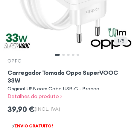
1
5
OPPO
Carregador Tomada Oppo SuperVOOC
33W
Original USB com Cabo USB-C - Branco
Detalhes do produto >
39,90
€
(INCL. IVA)
⚡
ENVIO GRATUITO!