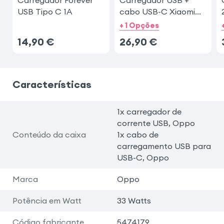
Carregador Forever
Carregador USB +
USB Tipo C 1A
cabo USB-C Xiaomi
18W
+ 1 Opções
14,90
€
26,90
€
Características
1x carregador de
corrente USB, Oppo
Conteúdo da caixa
1x cabo de
carregamento USB para
USB-C, Oppo
Marca
Oppo
Potência em Watt
33 Watts
Código fabricante
5474179