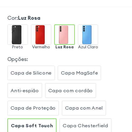
Cor
:
Luz Rosa
Preto
Vermelho
Luz Rosa
Azul Claro
Opções
:
Capa de Silicone
Capa MagSafe
Anti-espião
Capa com cordão
Capa de Proteção
Capa com Anel
Capa Soft Touch
Capa Chesterfield