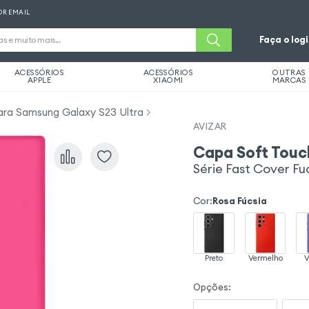
OR EMAIL
Faça o log
ACESSÓRIOS
ACESSÓRIOS
OUTRAS
APPLE
XIAOMI
MARCAS
ra Samsung Galaxy S23 Ultra
AVIZAR
Capa Soft Touc
Série Fast Cover Fu
Cor
:
Rosa Fúcsia
Preto
Vermelho
V
Opções
: