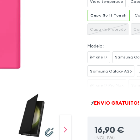
Vidro temperado
Capa
Capa Soft Touch
Ca
Capa de Proteção
Ca
Modelo
:
iPhone 17
Samsung Ga
Samsung Galaxy A26
iPhone 17 Pro Max
Sam
Samsung Galaxy S25 FE
⚡
ENVIO GRATUITO!
Samsung Galaxy A16
16,90
€
(INCL. IVA)