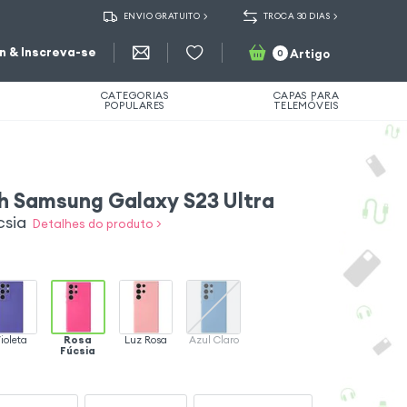
ENVIO GRATUITO
TROCA 30 DIAS
in & Inscreva-se
Artigo
0
CATEGORIAS
CAPAS PARA
POPULARES
TELEMÓVEIS
h Samsung Galaxy S23 Ultra
csia
Detalhes do produto >
ioleta
Rosa
Luz Rosa
Azul Claro
Fúcsia