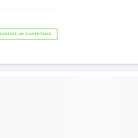
 telefone enquanto
 melhor aderência
licone semi-rígida é a
para o seu Smartphone. É
el, protegendo a parte de
SCREVER UM COMENTÁRIO
de impactos e arranhões.
s arestas em torno da
teger e tem um interior
nte a riscos. Macia e
e, esta mala oferece uma
 e uma fixação segura ao
e.