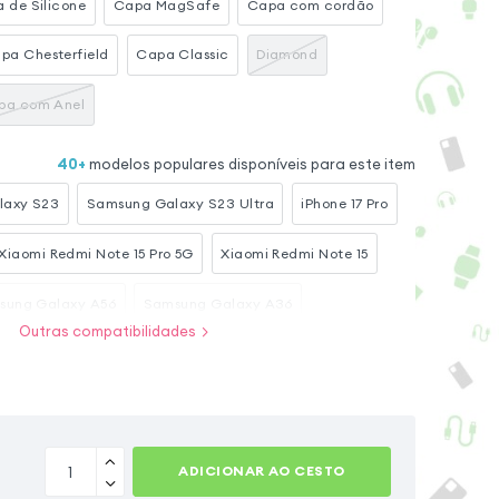
 de Silicone
Capa MagSafe
Capa com cordão
pa Chesterfield
Capa Classic
Diamond
pa com Anel
40
+
modelos populares disponíveis para este item
laxy S23
Samsung Galaxy S23 Ultra
iPhone 17 Pro
Xiaomi Redmi Note 15 Pro 5G
Xiaomi Redmi Note 15
sung Galaxy A56
Samsung Galaxy A36
Outras compatibilidades
Xiaomi Redmi Note 15 Pro Plus 5G
iPhone 16
Samsung Galaxy A54 5G
ADICIONAR AO CESTO