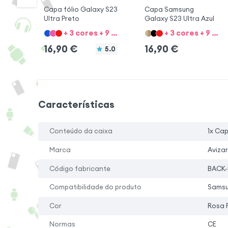
Capa fólio Galaxy S23
Capa Samsung
Ultra Preto
Galaxy S23 Ultra Azul
+ 3 cores + 9 Opções
+ 3 cores + 9 Opções
16,90
€
16,90
€
5.0
Características
Conteúdo da caixa
1x Ca
Marca
Avizar
Código fabricante
BACK-
Compatibilidade do produto
Samsu
Cor
Rosa 
Normas
CE