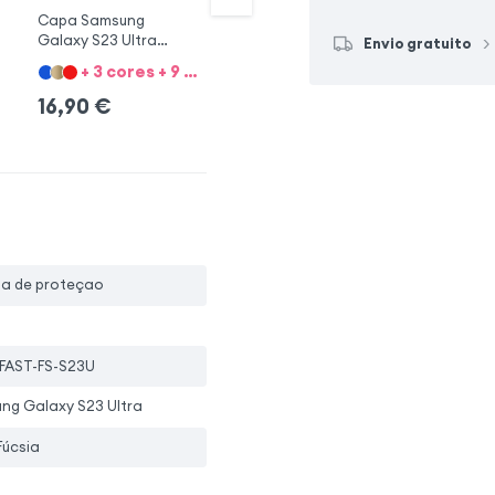
Capa Samsung
Capa Livro Galaxy
Ca
Galaxy S23 Ultra
S23 Ultra
S2
Envio gratuito
Preto
+ 3 cores + 9 Opções
+ 2 cores + 4 Opções
16,90
€
14,90
€
2
pa de proteçao
FAST-FS-S23U
ng Galaxy S23 Ultra
Fúcsia