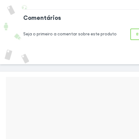
Proteja o seu
desfruta de uma
Comentários
Esta caixa de si
proteção perfeita 
Seja o primeiro a comentar sobre este produto
resistente e duráv
E
trás do telefone 
Também levanta a
câmara para a pro
macio e resiste
agradável ao toqu
aderência soberba
manusear o telefon
Conforto absoluto do utilizador
Dedicado ao seu smartphone, a capa
adapta-se perfeitamente à sua forma e tem