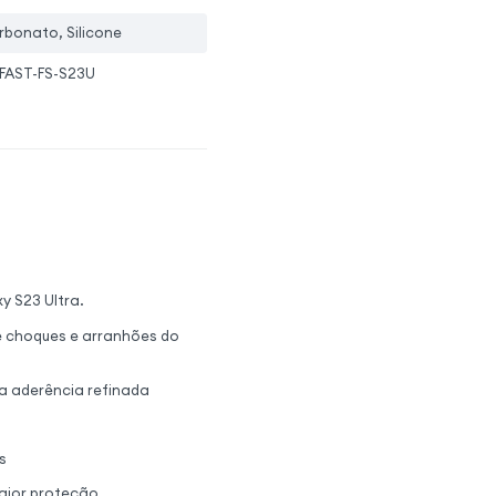
rbonato, Silicone
FAST-FS-S23U
y S23 Ultra.
e choques e arranhões do
a aderência refinada
s
aior proteção