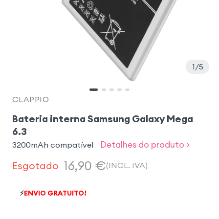
1
5
CLAPPIO
Bateria interna Samsung Galaxy Mega
6.3
Detalhes do produto >
3200mAh compatível
16,90
€
Esgotado
(INCL. IVA)
⚡
ENVIO GRATUITO!