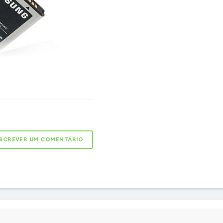
 smartphone com uma
a bateria
penho original do seu
tivo] com esta nova e
a interna. Permite-lhe
SCREVER UM COMENTÁRIO
 que foi danificada ou que
orretamente. Com a sua
00mAh, poderá voltar a
s aplicações exigentes,
eo, e de todas as suas