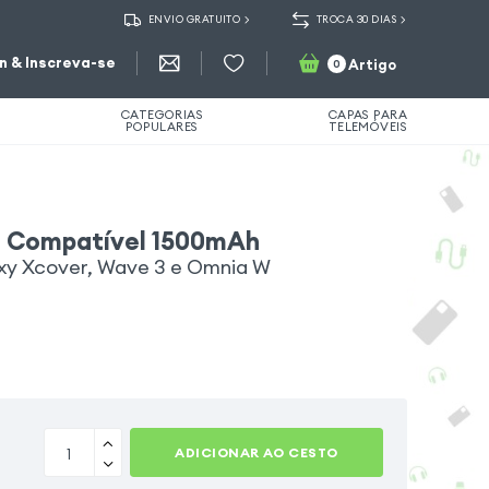
ENVIO GRATUITO
TROCA 30 DIAS
in & Inscreva-se
Artigo
0
CATEGORIAS
CAPAS PARA
POPULARES
TELEMÓVEIS
a Compatível 1500mAh
xy Xcover, Wave 3 e Omnia W
ADICIONAR AO CESTO