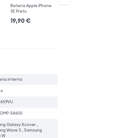
Bateria Apple iPhone
Bateria compatível
Ba
SE Preto
iPhone 5 1440mAh
4
19,90
€
19,90
€
1
eria interna
io
4659VU
COMP-S8600
ng Galaxy Xcover ,
ng Wave 3 , Samsung
a W