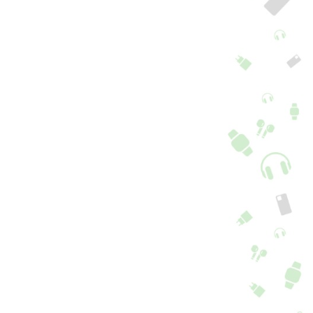
teria Apple Watch
Bateria Apple Watch
0mm
Series 4 44mm
9,90
€
19,90
€