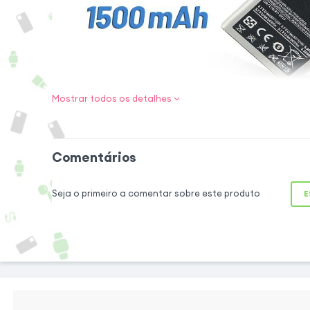
Mostrar todos os detalhes
Recupere o seu
boa autonomia d
Recupere o desem
Comentários
[nome_do_disposi
melhorada bateri
Seja o primeiro a comentar sobre este produto
E
substituir a bateria
já não funciona c
capacidade de 15
desfrutar das sua
como jogos de víd
outras funções.