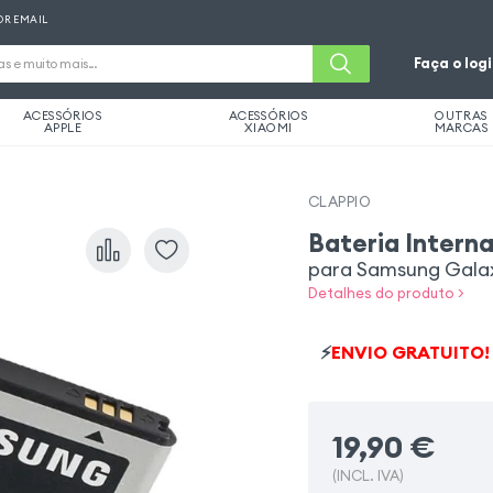
OR EMAIL
Faça o log
ACESSÓRIOS
ACESSÓRIOS
OUTRAS
APPLE
XIAOMI
MARCAS
CLAPPIO
Bateria Intern
para Samsung Gala
Detalhes do produto >
⚡
ENVIO GRATUITO!
19,90
€
(INCL. IVA)