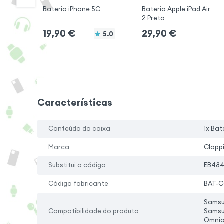
Bateria iPhone 5C
Bateria Apple iPad Air
2 Preto
19,90
€
29,90
€
5.0
Características
Conteúdo da caixa
1x Bat
Marca
Clapp
Substitui o código
EB48
Código fabricante
BAT-
Samsu
Compatibilidade do produto
Samsu
Omni