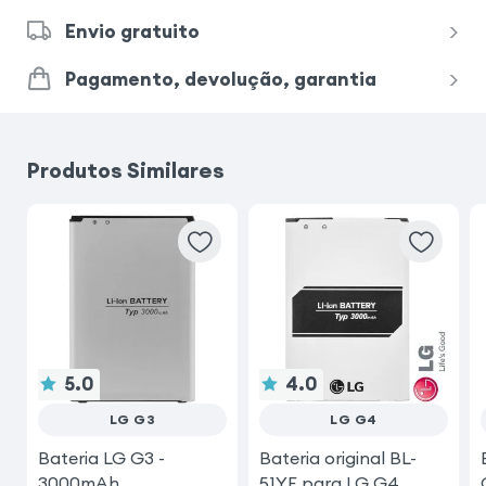
Envio gratuito
Pagamento, devolução, garantia
Produtos Similares
5.0
4.0
LG G3
LG G4
Bateria LG G3 -
Bateria original BL-
3000mAh
51YF para LG G4