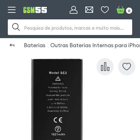
0
Pesquisa de produtos, marcas e muito mais...
Baterias
Outras Baterias Internas para iPh