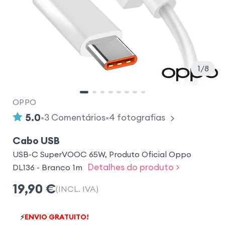
1
8
OPPO
•
•
5.0
3
Comentários
4
fotografias
Cabo USB
USB-C SuperVOOC 65W, Produto Oficial Oppo
Detalhes do produto >
DL136 - Branco 1m
19,90
€
(INCL. IVA)
⚡
ENVIO GRATUITO!