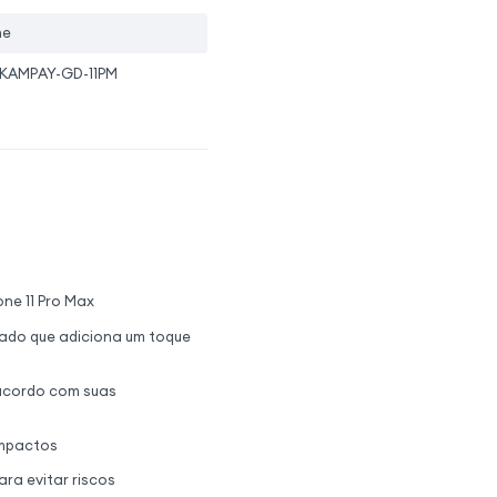
ne
KAMPAY-GD-11PM
ne 11 Pro Max
ado que adiciona um toque
 acordo com suas
 impactos
ra evitar riscos