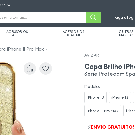
OR EMAIL
Faça o log
ACESSÓRIOS
ACESSÓRIOS
OUTRAS
APPLE
XIAOMI
MARCAS
ra iPhone 11 Pro Max
AVIZAR
Capa Brilho iPh
Série Protecam Spa
Modelo
:
iPhone 13
iPhone 12
iPhone 11 Pro Max
iPho
⚡
ENVIO GRATUITO!