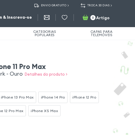
ENVIO GRATUITO
TROCA 30 DIAS
in & Inscreva-se
Artigo
0
CATEGORIAS
CAPAS PARA
POPULARES
TELEMÓVEIS
one 11 Pro Max
rk - Ouro
Detalhes do produto >
iPhone 13 Pro Max
iPhone 14 Pro
iPhone 12 Pro
ne 12 Pro Max
iPhone XS Max