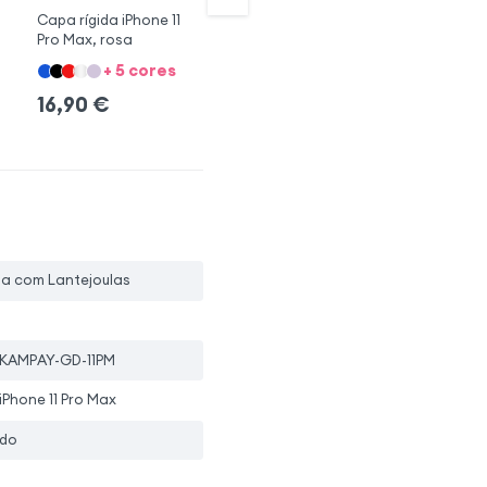
Capa rígida iPhone 11
Capa rígida iPhone 11
Ca
Pro Max, rosa
Pro Max, lavanda
Pr
+ 5 cores
+ 5 cores
16,90
€
16,90
€
1
pa com Lantejoulas
KAMPAY-GD-11PM
iPhone 11 Pro Max
do