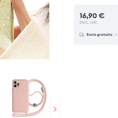
16,90
€
(INCL. IVA)
Envio gratuito