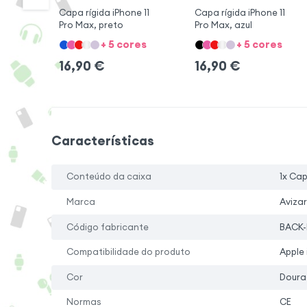
Capa rígida iPhone 11
Capa rígida iPhone 11
Pro Max, preto
Pro Max, azul
+ 5 cores
+ 5 cores
16,90
€
16,90
€
Características
Conteúdo da caixa
1x Ca
Marca
Avizar
Código fabricante
BACK-
Compatibilidade do produto
Apple 
Cor
Doura
Normas
CE