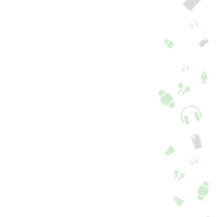
pa rígida iPhone 11
Capa Cordão Dura
o Max, vermelho
iPhone 11 Pro Max
+ 5 cores
+ 5 cores
6,90
€
16,90
€