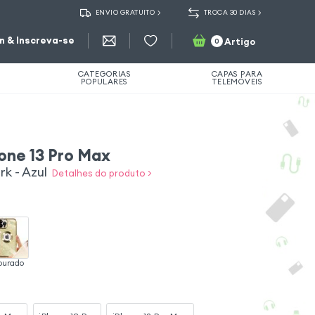
ENVIO GRATUITO
TROCA 30 DIAS
in & Inscreva-se
Artigo
0
CATEGORIAS
CAPAS PARA
POPULARES
TELEMÓVEIS
hone 13 Pro Max
k - Azul
Detalhes do produto >
ourado