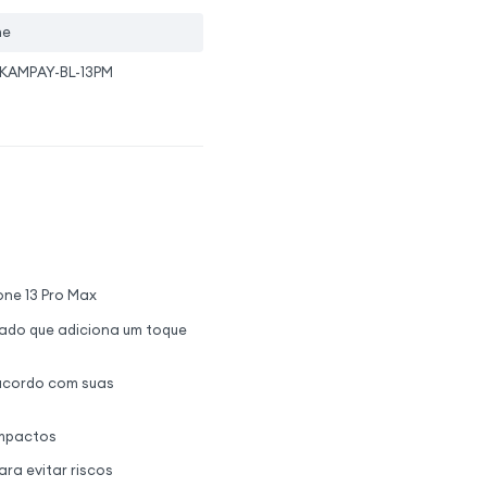
ne
KAMPAY-BL-13PM
one 13 Pro Max
ado que adiciona um toque
 acordo com suas
 impactos
ra evitar riscos