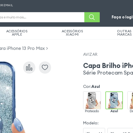
OR EMAIL
Faça o log
ACESSÓRIOS
ACESSÓRIOS
OUTRAS
APPLE
XIAOMI
MARCAS
ra iPhone 13 Pro Max
AVIZAR
Capa Brilho iP
Série Protecam Spar
Cor
:
Azul
Prateado
Azul
D
Modelo
: