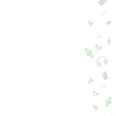
pa Magsafe iPhone
Capa Magsafe iPhone
 Pro Max Azul
13 Pro Max Branco
+ 3 cores
+ 3 cores
6,90
€
16,90
€