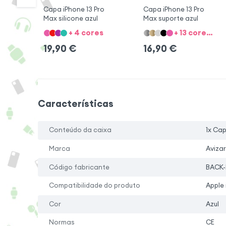
Capa iPhone 13 Pro
Capa iPhone 13 Pro
Max silicone azul
Max suporte azul
+ 4 cores
+ 13 cores + 1 Modelo
19,90
€
16,90
€
Características
Conteúdo da caixa
1x Ca
Marca
Avizar
Código fabricante
BACK-
Compatibilidade do produto
Apple 
Cor
Azul
Normas
CE