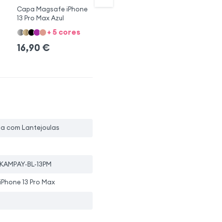
Capa Magsafe iPhone
Capa Magsafe iPhone
Ca
13 Pro Max Azul
13 Pro Max Azul
13
+ 5 cores
+ 4 cores
16,90
€
16,90
€
1
pa com Lantejoulas
KAMPAY-BL-13PM
iPhone 13 Pro Max