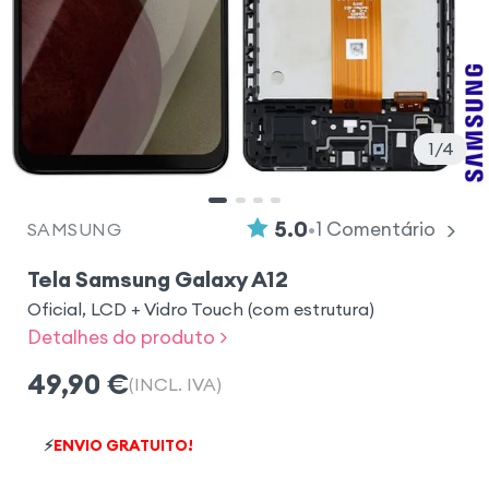
1
4
•
5.0
1
Comentário
SAMSUNG
Tela Samsung Galaxy A12
Oficial, LCD + Vidro Touch (com estrutura)
Detalhes do produto >
49,90
€
(INCL. IVA)
⚡
ENVIO GRATUITO!