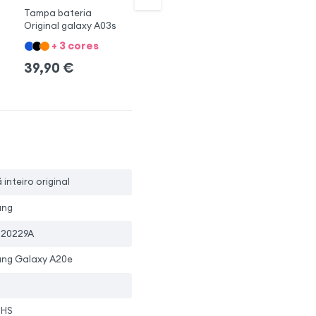
Tampa bateria
Câmara traseira do
Câ
Original galaxy A03s
iPhone Apple 11
Sa
+ 3 cores
+ 1 Opções
+ 
39,90
€
15,90
€
1
5.0
ã inteiro original
ung
20229A
ng Galaxy A20e
oHS