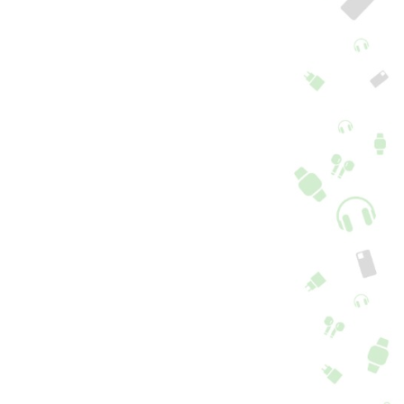
mara frontal
Módulo Volume +
msung Galaxy A20e
Power Samsung A20e
1 Opções
12,90
€
3,90
€