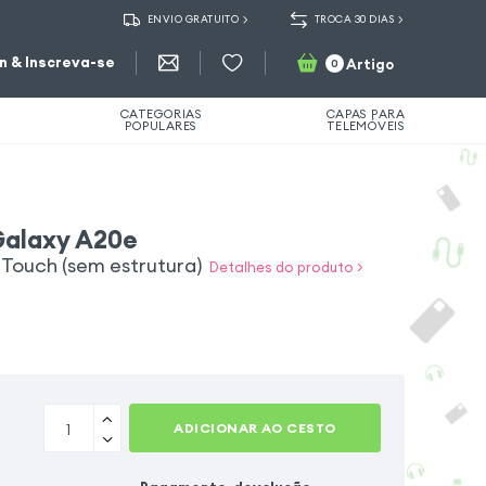
ENVIO GRATUITO
TROCA 30 DIAS
in & Inscreva-se
Artigo
0
CATEGORIAS
CAPAS PARA
POPULARES
TELEMÓVEIS
Galaxy A20e
o Touch (sem estrutura)
Detalhes do produto >
ADICIONAR AO CESTO