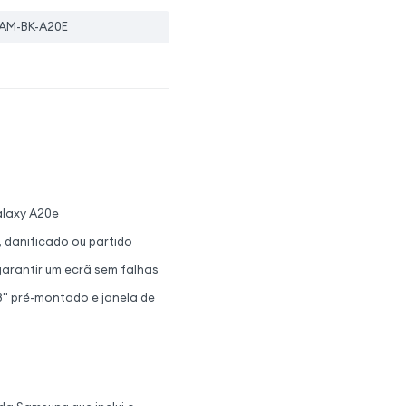
AM-BK-A20E
alaxy A20e
, danificado ou partido
garantir um ecrã sem falhas
,8" pré-montado e janela de