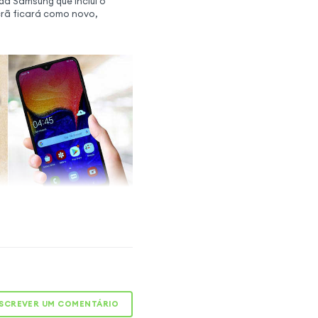
da Samsung que inclui o
ecrã ficará como novo,
do fôlego ao seu
 seu Smartphone e utilize
ões como no primeiro dia,
o de vidro original para
SCREVER UM COMENTÁRIO