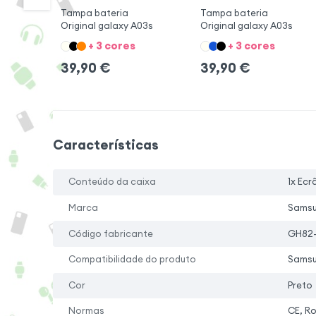
Tampa bateria
Tampa bateria
Original galaxy A03s
Original galaxy A03s
+ 3 cores
+ 3 cores
39,90
€
39,90
€
Características
Conteúdo da caixa
1x Ecr
Marca
Sams
Código fabricante
GH82-
Compatibilidade do produto
Samsu
Cor
Preto
Normas
CE, R