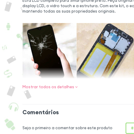
Ecrã LCD completo para Smartphone preto. Peça original 
display LCD, o vidro touch e a estrutura. Com este kit, o 
mantendo todas as suas propriedades originais.
Mostrar todos os detalhes
Dê um segun
telemóvel
Comentários
Dê uma nova vida ao
todas as suas funç
Seja o primeiro a comentar sobre este produto
graças a este bloc
E