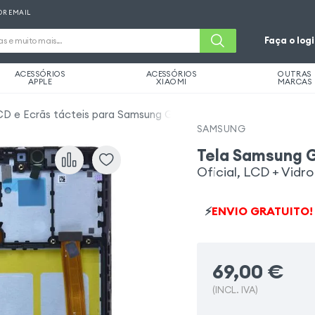
OR EMAIL
Faça o log
ACESSÓRIOS
ACESSÓRIOS
OUTRAS
APPLE
XIAOMI
MARCAS
CD e Ecrãs tácteis para Samsung Galaxy A20e
SAMSUNG
Tela Samsung 
Oficial, LCD + Vidr
⚡
ENVIO GRATUITO!
69,00
€
(INCL. IVA)