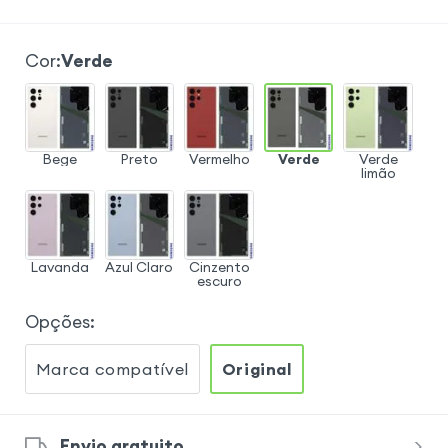
Cor
:
Verde
Bege
Preto
Vermelho
Verde
Verde
limão
Lavanda
Azul Claro
Cinzento
escuro
Opções
:
Marca compatível
Original
Envio gratuito