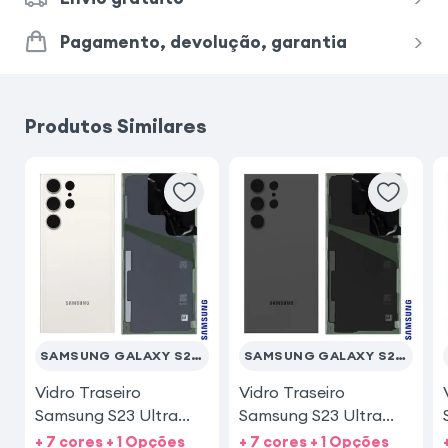
Pagamento, devolução, garantia
Produtos Similares
SAMSUNG GALAXY S23 ULTRA
SAMSUNG GALAXY S23 ULTRA
Vidro Traseiro
Vidro Traseiro
Samsung S23 Ultra
Samsung S23 Ultra
Creme
Preto
+ 7 cores + 1 Opções
+ 7 cores + 1 Opções