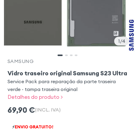
1
4
SAMSUNG
Vidro traseiro original Samsung S23 Ultra
Service Pack para reparação da parte traseira
verde - tampa traseira original
Detalhes do produto >
69,90
€
(INCL. IVA)
⚡
ENVIO GRATUITO!